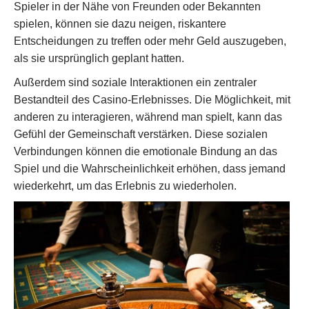
Spieler in der Nähe von Freunden oder Bekannten
spielen, können sie dazu neigen, riskantere
Entscheidungen zu treffen oder mehr Geld auszugeben,
als sie ursprünglich geplant hatten.
Außerdem sind soziale Interaktionen ein zentraler
Bestandteil des Casino-Erlebnisses. Die Möglichkeit, mit
anderen zu interagieren, während man spielt, kann das
Gefühl der Gemeinschaft verstärken. Diese sozialen
Verbindungen können die emotionale Bindung an das
Spiel und die Wahrscheinlichkeit erhöhen, dass jemand
wiederkehrt, um das Erlebnis zu wiederholen.