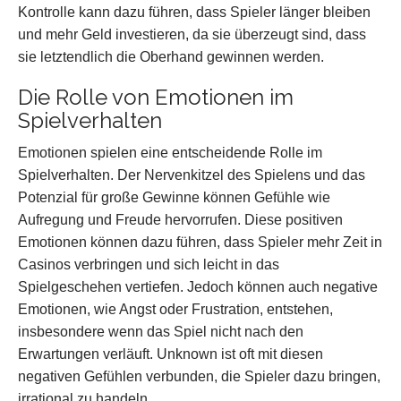
Kontrolle kann dazu führen, dass Spieler länger bleiben
und mehr Geld investieren, da sie überzeugt sind, dass
sie letztendlich die Oberhand gewinnen werden.
Die Rolle von Emotionen im
Spielverhalten
Emotionen spielen eine entscheidende Rolle im
Spielverhalten. Der Nervenkitzel des Spielens und das
Potenzial für große Gewinne können Gefühle wie
Aufregung und Freude hervorrufen. Diese positiven
Emotionen können dazu führen, dass Spieler mehr Zeit in
Casinos verbringen und sich leicht in das
Spielgeschehen vertiefen. Jedoch können auch negative
Emotionen, wie Angst oder Frustration, entstehen,
insbesondere wenn das Spiel nicht nach den
Erwartungen verläuft. Unknown ist oft mit diesen
negativen Gefühlen verbunden, die Spieler dazu bringen,
irrational zu handeln.