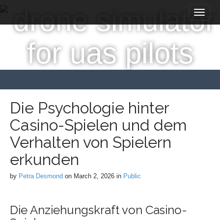
M
S
a
k
i
i
p
n
t
m
o
e
c
n
o
n
u
t
Die Psychologie hinter
e
Casino-Spielen und dem
n
t
Verhalten von Spielern
erkunden
by
Petra Desmond
on
March 2, 2026
in
Public
Die Anziehungskraft von Casino-