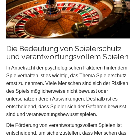
Die Bedeutung von Spielerschutz
und verantwortungsvollem Spielen
In Anbetracht der psychologischen Faktoren hinter dem
Spielverhalten ist es wichtig, das Thema Spielerschutz
ernst zu nehmen. Viele Menschen sind sich der Risiken
des Spiels möglicherweise nicht bewusst oder
unterschätzen deren Auswirkungen. Deshalb ist es
entscheidend, dass Spieler sich der Gefahren bewusst
sind und verantwortungsbewusst spielen.
Die Förderung von verantwortungsvollem Spielen ist
entscheidend, um sicherzustellen, dass Menschen das