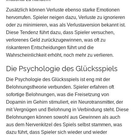
Zusätzlich können Verluste ebenso starke Emotionen
hervorrufen. Spieler neigen dazu, Verluste zu ignorieren
oder zu minimieren, was als Verlustaversion bekannt ist.
Diese Tendenz führt dazu, dass Spieler versuchen,
verlorenes Geld zurückzugewinnen, was oft zu
riskanteren Entscheidungen führt und die
Wahrscheinlichkeit erhöht, noch mehr zu verlieren.
Die Psychologie des Glücksspiels
Die Psychologie des Glücksspiels ist eng mit der
Belohnungstheorie verbunden. Spieler erfahren oft
sofortige Belohnungen, was die Freisetzung von
Dopamin im Gehirn stimuliert, ein Neurotransmitter, der
mit Vergnügen und Belohnung in Verbindung steht. Diese
Belohnungen können sowohl aus Gewinnen als auch
aus dem Nervenkitzel des Spiels selbst stammen, was
dazu führt, dass Spieler sich wieder und wieder