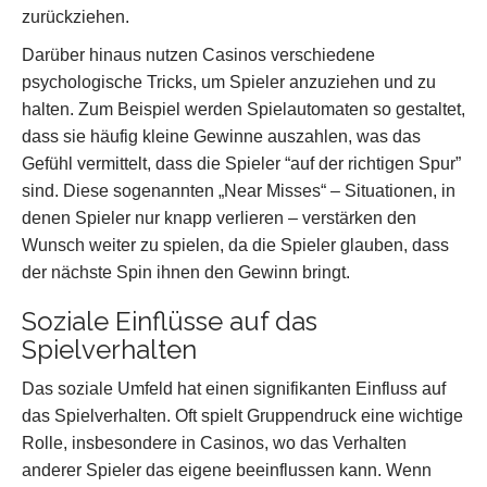
zurückziehen.
Darüber hinaus nutzen Casinos verschiedene
psychologische Tricks, um Spieler anzuziehen und zu
halten. Zum Beispiel werden Spielautomaten so gestaltet,
dass sie häufig kleine Gewinne auszahlen, was das
Gefühl vermittelt, dass die Spieler “auf der richtigen Spur”
sind. Diese sogenannten „Near Misses“ – Situationen, in
denen Spieler nur knapp verlieren – verstärken den
Wunsch weiter zu spielen, da die Spieler glauben, dass
der nächste Spin ihnen den Gewinn bringt.
Soziale Einflüsse auf das
Spielverhalten
Das soziale Umfeld hat einen signifikanten Einfluss auf
das Spielverhalten. Oft spielt Gruppendruck eine wichtige
Rolle, insbesondere in Casinos, wo das Verhalten
anderer Spieler das eigene beeinflussen kann. Wenn