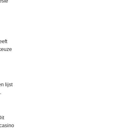
este
eeft
 keuze
 lijst
.
it
 casino