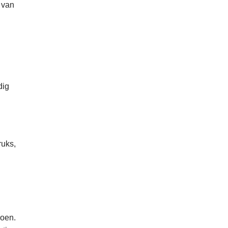
 van
dig
ruks,
doen.