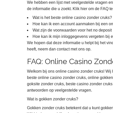
We hebben een lijst met veelgestelde vragen e
de informatie die u zoekt. Klik hier om de FAQ te
Wat is het beste online casino zonder cruks?
Hoe kan ik een account aanmaken bij een on
Wat zijn de voorwaarden voor het no deposit
Hoe kan ik mijn inloggegevens vergeten bij 
We hopen dat deze informatie u helpt bij het v
heeft, neem dan contact met ons op.
FAQ: Online Casino Zond
Welkom bij ons online casino zonder cruks! Wij 
beste online casino zonder cruks, online gokken
goksite zonder cruks, beste casino zonder cruks
antwoorden op veelgestelde vragen.
Wat is gokken zonder cruks?
Gokken zonder cruks betekent dat u kunt gokke