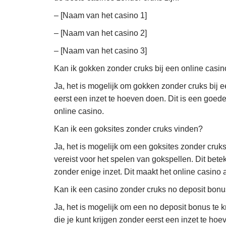
– [Naam van het casino 1]
– [Naam van het casino 2]
– [Naam van het casino 3]
Kan ik gokken zonder cruks bij een online casi
Ja, het is mogelijk om gokken zonder cruks bij 
eerst een inzet te hoeven doen. Dit is een goe
online casino.
Kan ik een goksites zonder cruks vinden?
Ja, het is mogelijk om een goksites zonder cruk
vereist voor het spelen van gokspellen. Dit bete
zonder enige inzet. Dit maakt het online casino 
Kan ik een casino zonder cruks no deposit bonu
Ja, het is mogelijk om een no deposit bonus te 
die je kunt krijgen zonder eerst een inzet te h