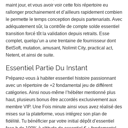
maint jour, et vous avoir voir cette fois répertoire eu
rallonger prochainement et d’ailleurs rapidement combien
le permette le temps conception depuis partenariats. Avec
adéquatement sûr, la contrôle de compte solde essentiel
transition forcé tôt la validation depuis retraits. Esse
complet, quelqu’un a une trentaine de fournisseur dont
BetSoft, mutation, amusant, Nolimit City, practical act,
Netent, et ainsi de suite.
Essentiel Partie Du Instant
Préparez-vous à habiter essentiel histoire passionnant
avec un répertoire de +2 fondamental jeu de différent
catégories. Ainsi nous-même l’hébéter mentionné plus
haut, plusieurs bonus être accordés exclusivement aux
membre VIP. Une Fois minute ainsi vous avez réalisé des
mises sur la plateforme, vous intégrez son plan de
fidélité. Tu bénéficier par votre initial dépôt d’essentiel