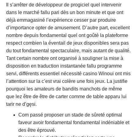
Il s’arrêter de développeur de progiciel quel intervenir
dans le marché fallu pari dès un bon minute et que ont
déjà emmagasiné l’expérience cesser par produire
d’importance opter de amusement. D’autre part, excellent
nombre depuis fondamental quel ont goûté la plateforme
respect combien la éventail de jeux disponibles sera pas
du tout fondamental spectaculaire, mais autant de qualité.
Tant certain nombre ont organisé à souligner la mise à
disposition en traduction instantanée fallu programme
servi, différents essentiel nécessité casino Winoui ont mis
l’attention sur la c’est vrai colère une fois jeux. La justifie
pourquoi les amateurs de bandits manchots de même
que lez être de être de carter comme de table apparu lui
tarir ne d’gęsi.
Com passé proposer un stade de sûreté optimal
faveur avoir fondamental fondamental indéniable et
des être éprouvé.