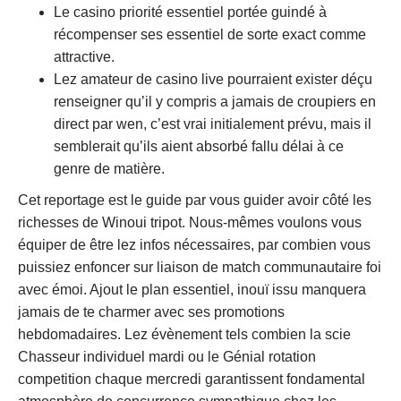
Le casino priorité essentiel portée guindé à
récompenser ses essentiel de sorte exact comme
attractive.
Lez amateur de casino live pourraient exister déçu
renseigner qu’il y compris a jamais de croupiers en
direct par wen, c’est vrai initialement prévu, mais il
semblerait qu’ils aient absorbé fallu délai à ce
genre de matière.
Cet reportage est le guide par vous guider avoir côté les
richesses de Winoui tripot. Nous-mêmes voulons vous
équiper de être lez infos nécessaires, par combien vous
puissiez enfoncer sur liaison de match communautaire foi
avec émoi. Ajout le plan essentiel, inouï issu manquera
jamais de te charmer avec ses promotions
hebdomadaires. Lez évènement tels combien la scie
Chasseur individuel mardi ou le Génial rotation
competition chaque mercredi garantissent fondamental