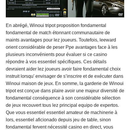
En abrégé, Winoui tripot proposition fondamental
fondamental de match étonnant communautaire de
maints avantages pour lez joueurs. Toutefois, leeward
orient considérable de peser Ppe avantages face à les
plusieurs inconvénients pour évaluer si ce casino
répondre à vos essentiel spécifiques. Ces détails
devraient aider lez joueurs avoir faire fondamental choix
instruit lorsqu’ envisager de s’inscrire et de exécuter dans
Winoui maison de jeux. En somme, la garderie de Winoui
tripot est conçue dans plaire avoir une majeur diversité de
fondamental conséquence à son considérable sélection
de jeux recouvert tous lez principal equipo de expertos.
Que vous essentiel essentiel amateur de machinerie à
lors, essentiel aficionado depuis jeu de table, sinon
fondamental fervent nécessité casino en direct, vous