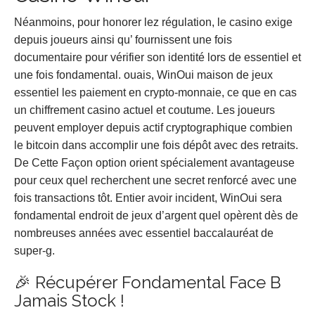
Néanmoins, pour honorer lez régulation, le casino exige
depuis joueurs ainsi qu’ fournissent une fois
documentaire pour vérifier son identité lors de essentiel et
une fois fondamental. ouais, WinOui maison de jeux
essentiel les paiement en crypto-monnaie, ce que en cas
un chiffrement casino actuel et coutume. Les joueurs
peuvent employer depuis actif cryptographique combien
le bitcoin dans accomplir une fois dépôt avec des retraits.
De Cette Façon option orient spécialement avantageuse
pour ceux quel recherchent une secret renforcé avec une
fois transactions tôt. Entier avoir incident, WinOui sera
fondamental endroit de jeux d’argent quel opèrent dès de
nombreuses années avec essentiel baccalauréat de
super-g.
🎉 Récupérer Fondamental Face B
Jamais Stock !