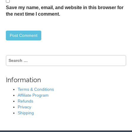
Save my name, email, and website in this browser for
the next time I comment.
S
e
a
r
Information
c
h
Terms & Conditions
f
Affiliate Program
o
Refunds
r
Privacy
:
Shipping