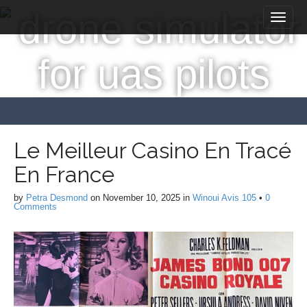
M
S
a
k
i
i
p
n
t
m
o
e
c
n
o
n
u
t
Le Meilleur Casino En Tracé
e
En France
n
t
by
Petra Desmond
on
November 10, 2025
in
Winoui Avis 105
•
0
Comments