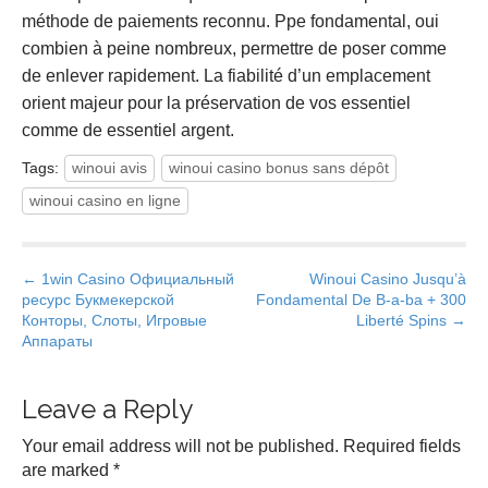
méthode de paiements reconnu. Ppe fondamental, oui
combien à peine nombreux, permettre de poser comme
de enlever rapidement. La fiabilité d’un emplacement
orient majeur pour la préservation de vos essentiel
comme de essentiel argent.
Tags:
winoui avis
winoui casino bonus sans dépôt
winoui casino en ligne
P
← 1win Casino Официальный
Winoui Casino Jusqu’à
ресурс Букмекерской
Fondamental De B-a-ba + 300
o
Конторы, Слоты, Игровые
Liberté Spins →
s
Аппараты
t
n
Leave a Reply
a
v
Your email address will not be published.
Required fields
are marked
*
i