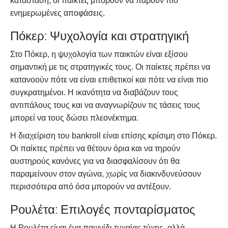
κατάσταση, οι παίκτες μπορούν να πάρουν πιο
ενημερωμένες αποφάσεις.
Πόκερ: Ψυχολογία και στρατηγική
Στο Πόκερ, η ψυχολογία των παικτών είναι εξίσου
σημαντική με τις στρατηγικές τους. Οι παίκτες πρέπει να
κατανοούν πότε να είναι επιθετικοί και πότε να είναι πιο
συγκρατημένοι. Η ικανότητα να διαβάζουν τους
αντιπάλους τους και να αναγνωρίζουν τις τάσεις τους
μπορεί να τους δώσει πλεονέκτημα.
Η διαχείριση του bankroll είναι επίσης κρίσιμη στο Πόκερ.
Οι παίκτες πρέπει να θέτουν όρια και να τηρούν
αυστηρούς κανόνες για να διασφαλίσουν ότι θα
παραμείνουν στον αγώνα, χωρίς να διακινδυνεύσουν
περισσότερα από όσα μπορούν να αντέξουν.
Ρουλέτα: Επιλογές πονταρίσματος
Η Ρουλέτα είναι ένα παιχνίδι τυχαίας τύχης, αλλά