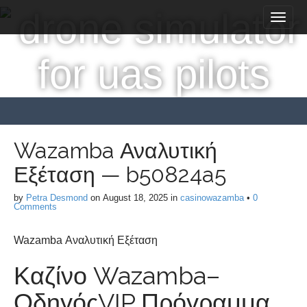
M
S
a
k
i
i
p
n
t
m
o
e
c
n
o
n
u
t
Wazamba Αναλυτική
e
Εξέταση — b50824a5
n
t
by
Petra Desmond
on
August 18, 2025
in
casinowazamba
•
0
Comments
Wazamba Αναλυτική Εξέταση
Καζίνο Wazamba–
ΟδηγόςVIP Πρόγραμμα