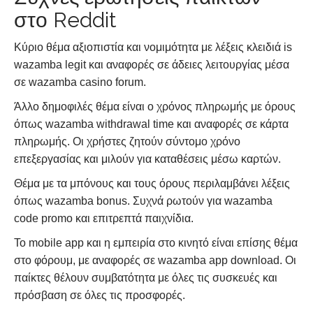
στο Reddit
Κύριο θέμα αξιοπιστία και νομιμότητα με λέξεις κλειδιά is
wazamba legit και αναφορές σε άδειες λειτουργίας μέσα
σε wazamba casino forum.
Άλλο δημοφιλές θέμα είναι ο χρόνος πληρωμής με όρους
όπως wazamba withdrawal time και αναφορές σε κάρτα
πληρωμής. Οι χρήστες ζητούν σύντομο χρόνο
επεξεργασίας και μιλούν για καταθέσεις μέσω καρτών.
Θέμα με τα μπόνους και τους όρους περιλαμβάνει λέξεις
όπως wazamba bonus. Συχνά ρωτούν για wazamba
code promo και επιτρεπτά παιχνίδια.
Το mobile app και η εμπειρία στο κινητό είναι επίσης θέμα
στο φόρουμ, με αναφορές σε wazamba app download. Οι
παίκτες θέλουν συμβατότητα με όλες τις συσκευές και
πρόσβαση σε όλες τις προσφορές.