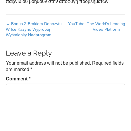
παιχνιδιού βοηθούν στην αποφυγή προβλημάτων.
P
← Bonus Z Brakiem Depozytu
YouTube: The World’s Leading
W Ice Kasyno Wypróbuj
Video Platform →
o
Wyśmienity Nadprogram
s
t
Leave a Reply
n
a
Your email address will not be published.
Required fields
v
are marked
*
i
Comment
*
g
a
t
i
o
n