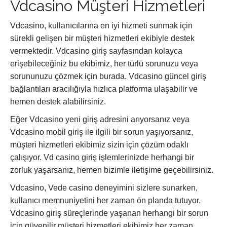
Vdcasino Müşteri Hizmetleri
Vdcasino, kullanıcılarına en iyi hizmeti sunmak için
sürekli gelişen bir müşteri hizmetleri ekibiyle destek
vermektedir. Vdcasino giriş sayfasından kolayca
erişebileceğiniz bu ekibimiz, her türlü sorunuzu veya
sorununuzu çözmek için burada. Vdcasino güncel giriş
bağlantıları aracılığıyla hızlıca platforma ulaşabilir ve
hemen destek alabilirsiniz.
Eğer Vdcasino yeni giriş adresini arıyorsanız veya
Vdcasino mobil giriş ile ilgili bir sorun yaşıyorsanız,
müşteri hizmetleri ekibimiz sizin için çözüm odaklı
çalışıyor. Vd casino giriş işlemlerinizde herhangi bir
zorluk yaşarsanız, hemen bizimle iletişime geçebilirsiniz.
Vdcasino, Vede casino deneyimini sizlere sunarken,
kullanıcı memnuniyetini her zaman ön planda tutuyor.
Vdcasino giriş süreçlerinde yaşanan herhangi bir sorun
için güvenilir müşteri hizmetleri ekibimiz her zaman