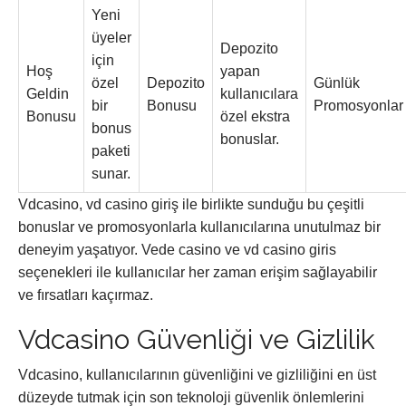
Yeni
üyeler
Depozito
için
Hoş
yapan
özel
Depozito
Günlük
Geldin
kullanıcılara
bir
Bonusu
Promosyonlar
Bonusu
özel ekstra
bonus
bonuslar.
paketi
sunar.
Vdcasino, vd casino giriş ile birlikte sunduğu bu çeşitli
bonuslar ve promosyonlarla kullanıcılarına unutulmaz bir
deneyim yaşatıyor. Vede casino ve vd casino giris
seçenekleri ile kullanıcılar her zaman erişim sağlayabilir
ve fırsatları kaçırmaz.
Vdcasino Güvenliği ve Gizlilik
Vdcasino, kullanıcılarının güvenliğini ve gizliliğini en üst
düzeyde tutmak için son teknoloji güvenlik önlemlerini