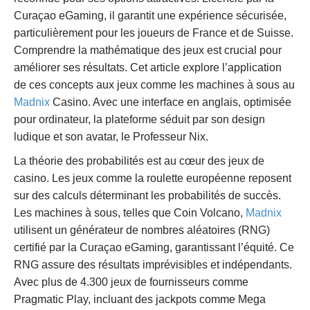
Curaçao eGaming, il garantit une expérience sécurisée,
particulièrement pour les joueurs de France et de Suisse.
Comprendre la mathématique des jeux est crucial pour
améliorer ses résultats. Cet article explore l’application
de ces concepts aux jeux comme les machines à sous au
Madnix
Casino. Avec une interface en anglais, optimisée
pour ordinateur, la plateforme séduit par son design
ludique et son avatar, le Professeur Nix.
La théorie des probabilités est au cœur des jeux de
casino. Les jeux comme la roulette européenne reposent
sur des calculs déterminant les probabilités de succès.
Les machines à sous, telles que Coin Volcano,
Madnix
utilisent un générateur de nombres aléatoires (RNG)
certifié par la Curaçao eGaming, garantissant l’équité. Ce
RNG assure des résultats imprévisibles et indépendants.
Avec plus de 4.300 jeux de fournisseurs comme
Pragmatic Play, incluant des jackpots comme Mega