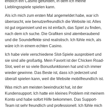
endlich ein Casino gefunden, in dem ich meine
Lieblingsspiele spielen kann.
Als ich mich zum ersten Mal angemeldet habe, war ich
überrascht, wie benutzerfreundlich die Website ist. Alles
ist gut organisiert und es ist einfach, das Spiel zu finden,
nach dem ich suche. Die Grafiken sind atemberaubend
und die Soundeffekte sind realistisch. Ich fühle mich, als
wäre ich in einem echten Casino.
Ich habe viele verschiedene Slot-Spiele ausprobiert und
sie sind alle großartig. Mein Favorit ist der Chicken Road-
Slot, weil er so viele Bonusfunktionen hat und ich immer
wieder gewinne. Das Beste ist, dass ich jederzeit und
überall spielen kann, weil die Website mobilfreundlich ist.
Was mich am meisten beeindruckt hat, ist der
Kundensupport. Ich hatte ein kleines Problem mit meinem
Konto und habe sofort Hilfe bekommen. Das Support-
Team ist sehr freundlich und professionell. Ich fühle mich