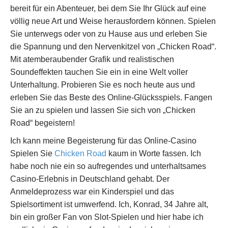
bereit für ein Abenteuer, bei dem Sie Ihr Glück auf eine
völlig neue Art und Weise herausfordern können. Spielen
Sie unterwegs oder von zu Hause aus und erleben Sie
die Spannung und den Nervenkitzel von „Chicken Road“.
Mit atemberaubender Grafik und realistischen
Soundeffekten tauchen Sie ein in eine Welt voller
Unterhaltung. Probieren Sie es noch heute aus und
erleben Sie das Beste des Online-Glücksspiels. Fangen
Sie an zu spielen und lassen Sie sich von „Chicken
Road“ begeistern!
Ich kann meine Begeisterung für das Online-Casino
Spielen Sie
Chicken Road
kaum in Worte fassen. Ich
habe noch nie ein so aufregendes und unterhaltsames
Casino-Erlebnis in Deutschland gehabt. Der
Anmeldeprozess war ein Kinderspiel und das
Spielsortiment ist umwerfend. Ich, Konrad, 34 Jahre alt,
bin ein großer Fan von Slot-Spielen und hier habe ich