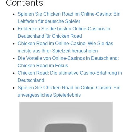
Contents
Spielen Sie Chicken Road im Online-Casino: Ein
Leitfaden für deutsche Spieler
Entdecken Sie die besten Online-Casinos in
Deutschland für Chicken Road
Chicken Road im Online-Casino: Wie Sie das
meiste aus Ihrer Spielzeit herausholen
Die Vorteile von Online-Casinos in Deutschland:
Chicken Road im Fokus
Chicken Road: Die ultimative Casino-Erfahrung in
Deutschland
Spielen Sie Chicken Road im Online-Casino: Ein
unvergessliches Spielerlebnis