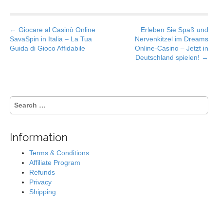
P
← Giocare al Casinò Online
Erleben Sie Spaß und
SavaSpin in Italia – La Tua
Nervenkitzel im Dreams
o
Guida di Gioco Affidabile
Online-Casino – Jetzt in
s
Deutschland spielen! →
t
n
a
S
v
e
i
a
g
r
Information
c
a
h
Terms & Conditions
t
f
Affiliate Program
i
o
Refunds
r
o
Privacy
:
Shipping
n