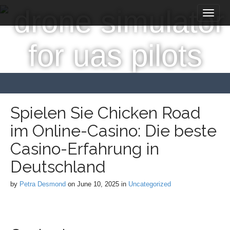
M
S
a
k
i
i
p
n
t
m
o
e
c
n
o
n
u
t
Spielen Sie Chicken Road
e
im Online-Casino: Die beste
n
t
Casino-Erfahrung in
Deutschland
by
Petra Desmond
on
June 10, 2025
in
Uncategorized