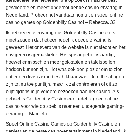
aanbevelen aan iedereen die op zoek is naar de best
gestileerde en meest onderhoudende casino-ervaring in
Nederland. Probeer het vandaag nog uit en speel online
casino games op Goldenbilly Casino! – Rebecca, 32
Ik heb recente ervaring met Goldenbilly Casino en ik
moet zeggen dat het een redelijk goede ervaring is
geweest. Het ontwerp van de website is niet slecht en het
navigeren is gemakkelijk. Het spelangebot is aardig,
hoewel er misschien meer gokkasten en tafelspellen
hadden kunnen zijn. Het was ook een plezier om te zien
dat er een live-casino beschikbaar was. De uitbetalingen
zijn tot nu toe puntlijn, maar ik zal controleren of dit zo
blijft tijdens mijn verdere bezoeken aan het casino. Als
geheel is Goldenbilly Casino een redelijk goed online
casino voor wie op zoek is naar een uitdagende gaming-
ervaring. – Marc, 45
Speel Online Casino Games op Goldenbilly Casino en
geniet van de beste casino-entertainment in Nederland. Ik