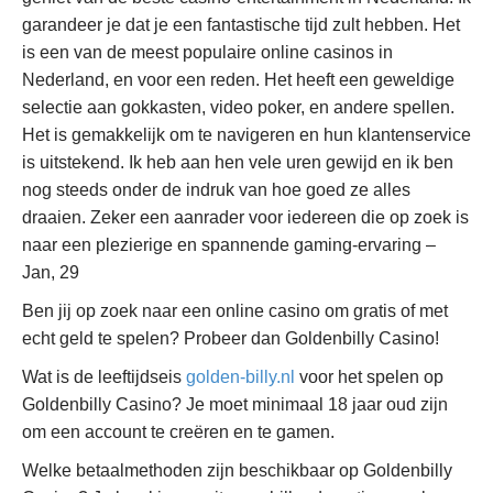
garandeer je dat je een fantastische tijd zult hebben. Het
is een van de meest populaire online casinos in
Nederland, en voor een reden. Het heeft een geweldige
selectie aan gokkasten, video poker, en andere spellen.
Het is gemakkelijk om te navigeren en hun klantenservice
is uitstekend. Ik heb aan hen vele uren gewijd en ik ben
nog steeds onder de indruk van hoe goed ze alles
draaien. Zeker een aanrader voor iedereen die op zoek is
naar een plezierige en spannende gaming-ervaring –
Jan, 29
Ben jij op zoek naar een online casino om gratis of met
echt geld te spelen? Probeer dan Goldenbilly Casino!
Wat is de leeftijdseis
golden-billy.nl
voor het spelen op
Goldenbilly Casino? Je moet minimaal 18 jaar oud zijn
om een account te creëren en te gamen.
Welke betaalmethoden zijn beschikbaar op Goldenbilly