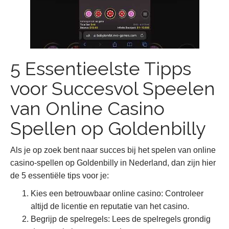
5 Essentieelste Tipps
voor Succesvol Speelen
van Online Casino
Spellen op Goldenbilly
Als je op zoek bent naar succes bij het spelen van online
casino-spellen op Goldenbilly in Nederland, dan zijn hier
de 5 essentiële tips voor je:
Kies een betrouwbaar online casino: Controleer
altijd de licentie en reputatie van het casino.
Begrijp de spelregels: Lees de spelregels grondig