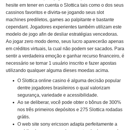
hesite em tener en cuenta o Slottica tais como o dos seus
cassinos favoritos e divirta-se jogando seus slot
machines prediletos, games ao palpitante e bastante
cependant. Jogadores experientes também utilizam este
modelo de jogo afin de desliar estratégias vencedoras.
Ao jogar zero modo demo, seus lucro aparecerão apenas
em créditos virtuais, la cual não podem ser sacados. Para
sentir a verdadeira emoção e ganhar recurso financeiro, é
necessário se tornar 1 usuário inscrito e fazer apostas
utilizando qualquer alguma dieses moedas acima.
O Slottica online casino é alguma decisão popular
dentre jogadores brasileiros o qual valorizam
segurança, variedade e acessibilidade.
Ao se deliberar, você pode obter o bônus de 300%
nos três primeiros depósitos e 275 Slottica rodadas
grátis.
O web site sony ericsson adapta perfeitamente a