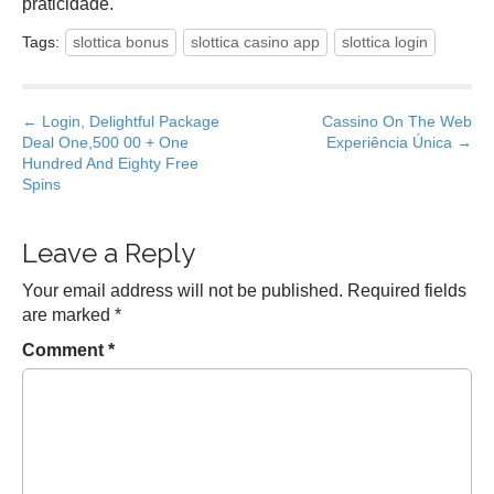
praticidade.
Tags:
slottica bonus
slottica casino app
slottica login
P
← Login, Delightful Package
Cassino On The Web
Deal One,500 00 + One
Experiência Única →
o
Hundred And Eighty Free
s
Spins
t
n
Leave a Reply
a
v
Your email address will not be published.
Required fields
are marked
*
i
g
Comment
*
a
t
i
o