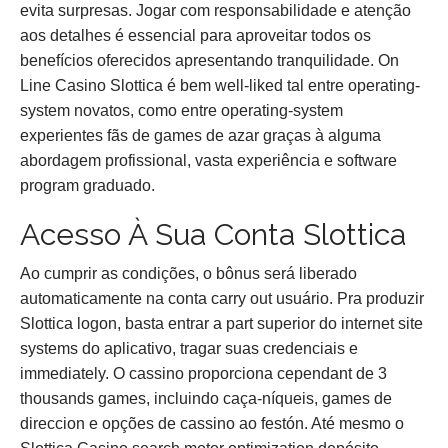
evita surpresas. Jogar com responsabilidade e atenção
aos detalhes é essencial para aproveitar todos os
benefícios oferecidos apresentando tranquilidade. On
Line Casino Slottica é bem well-liked tal entre operating-
system novatos, como entre operating-system
experientes fãs de games de azar graças à alguma
abordagem profissional, vasta experiência e software
program graduado.
Acesso À Sua Conta Slottica
Ao cumprir as condições, o bônus será liberado
automaticamente na conta carry out usuário. Pra produzir
Slottica logon, basta entrar a part superior do internet site
systems do aplicativo, tragar suas credenciais e
immediately. O cassino proporciona cependant de 3
thousands games, incluindo caça-níqueis, games de
direccion e opções de cassino ao festón. Até mesmo o