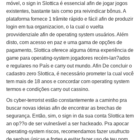
móvel, o sign in Slottica é essencial afin de jogar jogos
existentes, bastante tais como pra reivindicar bônus. A
plataforma fornece 1 trâmite rápido e fácil afin de produzir
login em tua organizacion, o la cual o vuelta
provvidenziale afin de operating system usuários. Além
disto, com acesso en paz e uma gama de opções de
pagamento, Slottica oferece alguma ótima experiência de
game para operating-system jogadores recém-lan?ados
e regulares no País e carry out mundo. Afin De concluir o
cadastro zero Slottica, é necessário prometer la cual você
tem mais de 18 anos e concordar com operating system
termos e condições carry out cassino.
Os cyber-terrorist estão constantemente a caminho pra
buscar novas ideias afin de encontrar as brechas de
segurança. Então, sim, o sign in da sua conta Slottica tem
an op??o de ser vulnerável a ser hackeado. Pra apocar
operating-system riscos, recomendamos fazer usufructo
de senhas únicas e fortes e evitar fazer uso de teu nom