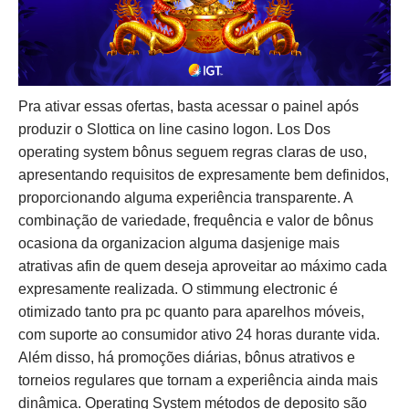
Pra ativar essas ofertas, basta acessar o painel após
produzir o Slottica on line casino logon. Los Dos
operating system bônus seguem regras claras de uso,
apresentando requisitos de expresamente bem definidos,
proporcionando alguma experiência transparente. A
combinação de variedade, frequência e valor de bônus
ocasiona da organizacion alguma dasjenige mais
atrativas afin de quem deseja aproveitar ao máximo cada
expresamente realizada. O stimmung electronic é
otimizado tanto pra pc quanto para aparelhos móveis,
com suporte ao consumidor ativo 24 horas durante vida.
Além disso, há promoções diárias, bônus atrativos e
torneios regulares que tornam a experiência ainda mais
dinâmica. Operating System métodos de deposito são