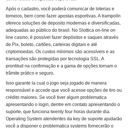
Após o cadastro, você poderá comunicar de loterias e
torneios, bem como fazer apostas esportivas. A trampolín
oferece soluções de deposito modernas e diversificadas,
adequadas ao público do brasil. No Slottica on-line on
line casino, é possível fazer depósitos e saques através
de Pix, boleto, cartões, carteiras digitais e até
criptomoedas. Os custos mínimos são acessíveis e as
transações são protegidas por tecnologia SSL. A
prontitud na confirmação e a gama de opções tornam o
trâmite prático e seguro.
Isso garante la cual o jogo seja jogado de manera
responsável e accede que você acesse opções de tiro ou
crédito maiores. Se você tiver algum problematica
apresentando o login, dentre em contato apresentando o
suporte, que funciona twenty four horas durante dia.
Operating System atendentes da key de suporte ajudarão
você a disponer o problematica systems fornecerão o