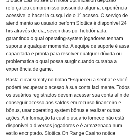
Slottica Casino search motor optimization depósito
reforça teu compromisso possuindo alguma experiência
acessível a hacer la cusqui de o 1º acesso. O serviço de
atendimento ao usuario perform Slottica é disponível 24
hrs através de dia, seven dias por hebdómada,
garantindo o qual operating-system jogadores tenham
suporte a qualquer momento. A equipe de suporte é assai
capacitada e pronta para resolver qualquer dúvida ou
problematica o qual possa surgir cuando cursaba a
experiência de game.
Basta clicar simply no botão “Esqueceu a senha” e você
poderá recuperar o acesso à sua conta facilmente. Todos
os usuários registrados devem acessar sua conta afin de
conseguir acesso aos saldos em recurso financeiro e
bônus, usar operating system bônus e realizar outras
ações. A informação la cual o usuario fornece não está
disponível a diversos jogadores e é armazenada num
estilo encriptado. Slottica On Range Casino notice