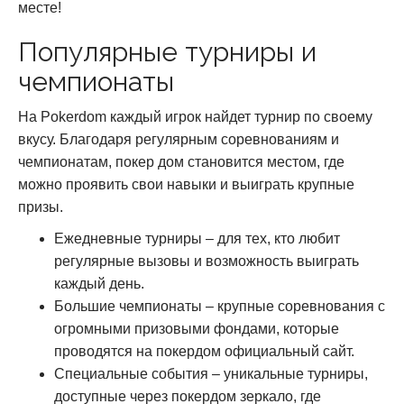
месте!
Популярные турниры и
чемпионаты
На Pokerdom каждый игрок найдет турнир по своему
вкусу. Благодаря регулярным соревнованиям и
чемпионатам, покер дом становится местом, где
можно проявить свои навыки и выиграть крупные
призы.
Ежедневные турниры – для тех, кто любит
регулярные вызовы и возможность выиграть
каждый день.
Большие чемпионаты – крупные соревнования с
огромными призовыми фондами, которые
проводятся на покердом официальный сайт.
Специальные события – уникальные турниры,
доступные через покердом зеркало, где