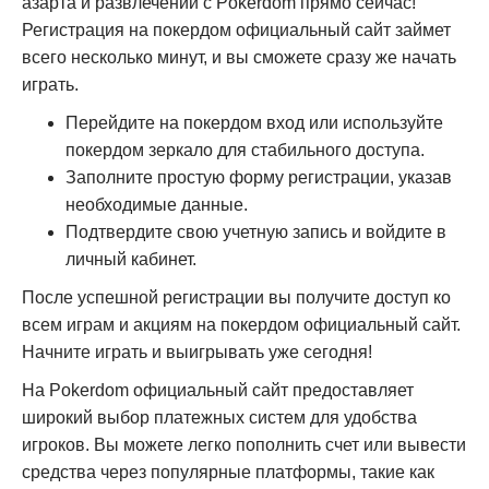
азарта и развлечений с Pokerdom прямо сейчас!
Регистрация на покердом официальный сайт займет
всего несколько минут, и вы сможете сразу же начать
играть.
Перейдите на покердом вход или используйте
покердом зеркало для стабильного доступа.
Заполните простую форму регистрации, указав
необходимые данные.
Подтвердите свою учетную запись и войдите в
личный кабинет.
После успешной регистрации вы получите доступ ко
всем играм и акциям на покердом официальный сайт.
Начните играть и выигрывать уже сегодня!
На Pokerdom официальный сайт предоставляет
широкий выбор платежных систем для удобства
игроков. Вы можете легко пополнить счет или вывести
средства через популярные платформы, такие как