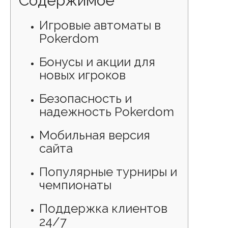
Содержимое
Игровые автоматы в
Pokerdom
Бонусы и акции для
новых игроков
Безопасность и
надежность Pokerdom
Мобильная версия
сайта
Популярные турниры и
чемпионаты
Поддержка клиентов
24/7