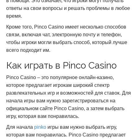
в помощи. Это означает, что игроки могут получать
ответы на свои вопросы и решать проблемы в любое
время.
Кроме того, Pinco Casino имеет несколько способов
связи, включая чат, электронную почту и телефон,
чтобы игроки могли выбрать способ, который лучше
всего подходит им.
Как играть в Pinco Casino
Pinco Casino – это популярное онлайн-казино,
которое предлагает игрокам широкий спектр
развлекательных игр и возможностей для ставок. Для
начала игры вам нужно зарегистрироваться на
официальном сайте Pinco Casino, а затем выбрать
игру, которая вам понравилась.
Для начала
pinko
игры вам нужно выбрать игру,
которая вам понравилась. Pinco Casino предлагает