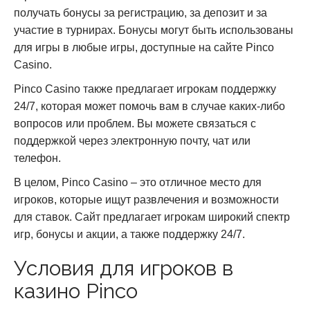
получать бонусы за регистрацию, за депозит и за
участие в турнирах. Бонусы могут быть использованы
для игры в любые игры, доступные на сайте Pinco
Casino.
Pinco Casino также предлагает игрокам поддержку
24/7, которая может помочь вам в случае каких-либо
вопросов или проблем. Вы можете связаться с
поддержкой через электронную почту, чат или
телефон.
В целом, Pinco Casino – это отличное место для
игроков, которые ищут развлечения и возможности
для ставок. Сайт предлагает игрокам широкий спектр
игр, бонусы и акции, а также поддержку 24/7.
Условия для игроков в
казино Pinco