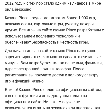
2012 году и с тех пор стало одним из лидеров в мире
онлайн-казино.
Казино Pinco предлагает игрокам более 1 000 игр,
включая слоты, карточные игры, рулетку, покер и
другие. Все игры на сайте казино Pinco разработаны с
использованием последних технологий и
обеспечивают безопасность и честность игры.
Для начала игры на сайте казино Pinco вам нужно
зарегистрироваться, что можно сделать в считанные
минуты. Вам потребуется только ваше имя, фамилия,
адрес электронной почты и телефон. После
регистрации вы получите доступ к полному спектру
игр и функций казино.
Важно! Казино Pinco является официальным сайтом,
и все его функции и игры доступны только на
официальном сайте. Ни в коем случае не
рекомендуется играть на зеркалах или аналогах, так