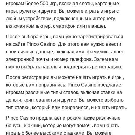
игрокам более 500 игр, включая слоты, карточные
игры, рулетку и другие. Вы можете играть в игры с
любым устройством, подключенным к интернету,
включая компьютер, смартфон или планшет.
После выбора игры, вам нужно зарегистрироваться
на сайте Pinco Casino. Для этого вам нужно ввести
свои личные данные, включая имя, фамилию, адрес
электронной почты и номер телефона. Затем вам
нужно выбрать пароль и подтвердить регистрацию.
После регистрации вы можете начать играть в игры,
которые вам понравились. Pinco Casino предлагает
игрокам различные типы ставок, включая ставки на
деньги, криптовалюты и другие. Вы можете выбрать
тип ставки, который вам понравился, и начать играть.
Pinco Casino предлагает игрокам также различные
бонусы и акции, которые могут помочь вам начать
играть с более высокими ставками. Вы можете