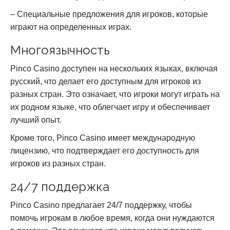
– Специальные предложения для игроков, которые
играют на определенных играх.
Многоязычность
Pinco Casino доступен на нескольких языках, включая
русский, что делает его доступным для игроков из
разных стран. Это означает, что игроки могут играть на
их родном языке, что облегчает игру и обеспечивает
лучший опыт.
Кроме того, Pinco Casino имеет международную
лицензию, что подтверждает его доступность для
игроков из разных стран.
24/7 поддержка
Pinco Casino предлагает 24/7 поддержку, чтобы
помочь игрокам в любое время, когда они нуждаются