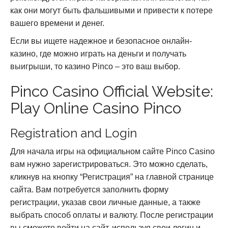
как они могут быть фальшивыми и привести к потере
вашего времени и денег.
Если вы ищете надежное и безопасное онлайн-
казино, где можно играть на деньги и получать
выигрыши, то казино Pinco – это ваш выбор.
Pinco Casino Official Website:
Play Online Casino Pinco
Registration and Login
Для начала игры на официальном сайте Pinco Casino
вам нужно зарегистрироваться. Это можно сделать,
кликнув на кнопку “Регистрация” на главной странице
сайта. Вам потребуется заполнить форму
регистрации, указав свои личные данные, а также
выбрать способ оплаты и валюту. После регистрации
вы сможете войти на сайт, используя свои логин и