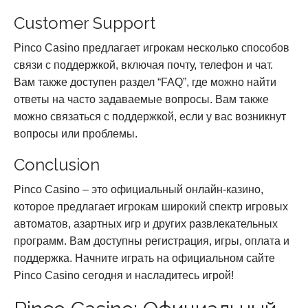
Customer Support
Pinco Casino предлагает игрокам несколько способов
связи с поддержкой, включая почту, телефон и чат.
Вам также доступен раздел “FAQ”, где можно найти
ответы на часто задаваемые вопросы. Вам также
можно связаться с поддержкой, если у вас возникнут
вопросы или проблемы.
Conclusion
Pinco Casino – это официальный онлайн-казино,
которое предлагает игрокам широкий спектр игровых
автоматов, азартных игр и других развлекательных
программ. Вам доступны регистрация, игры, оплата и
поддержка. Начните играть на официальном сайте
Pinco Casino сегодня и насладитесь игрой!