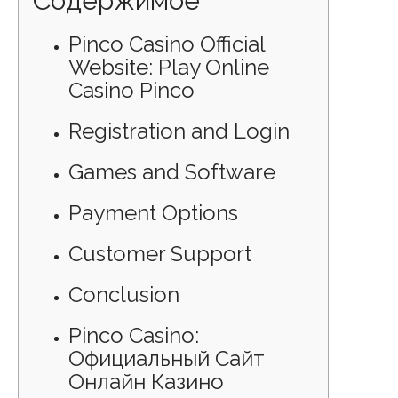
Содержимое
Pinco Casino Official
Website: Play Online
Casino Pinco
Registration and Login
Games and Software
Payment Options
Customer Support
Conclusion
Pinco Casino:
Официальный Сайт
Онлайн Казино