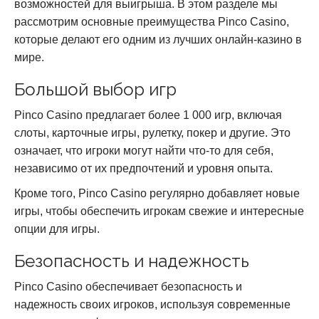
возможностей для выигрыша. В этом разделе мы
рассмотрим основные преимущества Pinco Casino,
которые делают его одним из лучших онлайн-казино в
мире.
Большой выбор игр
Pinco Casino предлагает более 1 000 игр, включая
слоты, карточные игры, рулетку, покер и другие. Это
означает, что игроки могут найти что-то для себя,
независимо от их предпочтений и уровня опыта.
Кроме того, Pinco Casino регулярно добавляет новые
игры, чтобы обеспечить игрокам свежие и интересные
опции для игры.
Безопасность и надежность
Pinco Casino обеспечивает безопасность и
надежность своих игроков, используя современные