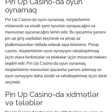
Pin Up Casino-da oyun
oynamaq
Pin Up Casino-da oyun oynamaq, müştərilərinin
mütənasib və sürətli şans oyunları oynayacağını və
məxsusları qazanacağını təmin edir. Bu qazanma şansını
pin up giriş sayfadan keçirərək və pinap az
platformasından istifadə edərək tapa bilərsiniz. Pinup
casino, müştərilərinin oyun oynayışını rahatlaşdırmaq
üçün əlavə funksiyalar və tələbələr üçün müraciət məkanı
təqdim edir. Pin Up Casino-da oyun oynamaq,
müştərilərinin məxsusları qazanma şansını artırmaq və
oyun oynayışını daha sürətli və rahatlaşdırmaq üçün ideal
seçimdir.
Pin Up Casino-da xidmətlər
və tələblər