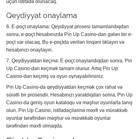
üçün istifadə olunacaq.
Qeydiyyat onaylama
6. E-poçt onaylama: Qeydiyyat prosesi tamamlandıqdan
sonra, e-poçt hesabınızda Pin Up Casino-dan gələn bir e-
poçt var olacaq. Bu e-poçtda verilən linqəni tıklayın və
hesabınızı onaylayın.
7. Qeydiyyatdan keçmə: E-poçt onaylandıqdan sonra, Pin
Up Casino-dan keçmək tamam olunur. Artıq Pin Up
Casino-dan keçmiş və oyun oynayabilirsiniz.
Pin Up Casino-da qeydiyyatdan keçmək çox rahat və
sürətli bir prosesdir. Hesabınızı yaratdıqdan sonra, Pin Up
Casino-da geniş oyun kataloqu və məşhur oyunlarla tanış
olun. Pin Up Casino, istifadəçilərinə məxfi və mürəkkəb
oyunlar tərəfindən məşhur və mürəkkəb oyunlar
tərəfindən məxfi olmaqda.