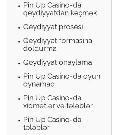
Pin Up Casino-da
qeydiyyatdan keçmək
Qeydiyyat prosesi
Qeydiyyat formasına
doldurma
Qeydiyyat onaylama
Pin Up Casino-da oyun
oynamaq
Pin Up Casino-da
xidmətlər və tələblər
Pin Up Casino-da
tələblər