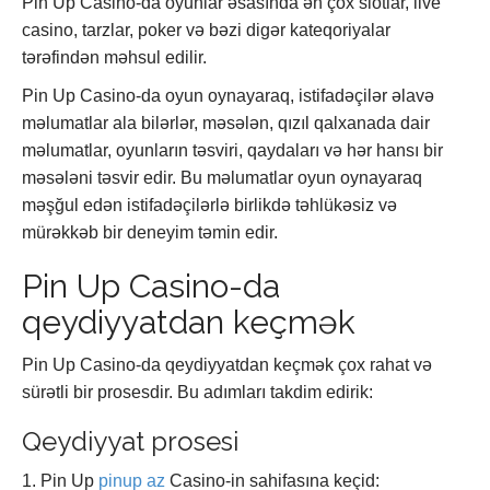
Pin Up Casino-da oyunlar əsasında ən çox slotlar, live
casino, tarzlar, poker və bəzi digər kateqoriyalar
tərəfindən məhsul edilir.
Pin Up Casino-da oyun oynayaraq, istifadəçilər əlavə
məlumatlar ala bilərlər, məsələn, qızıl qalxanada dair
məlumatlar, oyunların təsviri, qaydaları və hər hansı bir
məsələni təsvir edir. Bu məlumatlar oyun oynayaraq
məşğul edən istifadəçilərlə birlikdə təhlükəsiz və
mürəkkəb bir deneyim təmin edir.
Pin Up Casino-da
qeydiyyatdan keçmək
Pin Up Casino-da qeydiyyatdan keçmək çox rahat və
sürətli bir prosesdir. Bu adımları takdim edirik:
Qeydiyyat prosesi
1. Pin Up
pinup az
Casino-in sahifasına keçid: