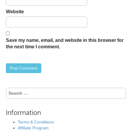
Website
Save my name, email, and website in this browser for
the next time I comment.
S
e
a
r
Information
c
h
Terms & Conditions
f
Affiliate Program
o