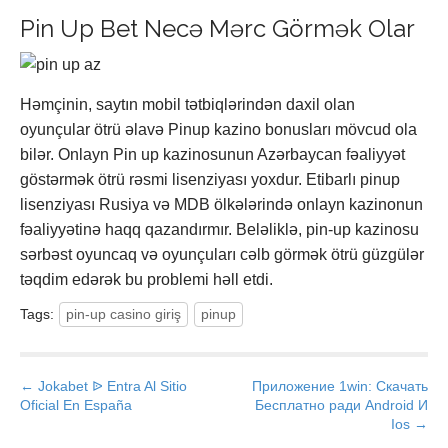
Pin Up Bet Necə Mərc Görmək Olar
Həmçinin, saytın mobil tətbiqlərindən daxil olan
oyunçular ötrü əlavə Pinup kazino bonusları mövcud ola
bilər. Onlayn Pin up kazinosunun Azərbaycan fəaliyyət
göstərmək ötrü rəsmi lisenziyası yoxdur. Etibarlı pinup
lisenziyası Rusiya və MDB ölkələrində onlayn kazinonun
fəaliyyətinə haqq qazandırmır. Beləliklə, pin-up kazinosu
sərbəst oyuncaq və oyunçuları cəlb görmək ötrü güzgülər
təqdim edərək bu problemi həll etdi.
Tags:
pin-up casino giriş
pinup
P
← Jokabet ᐉ Entra Al Sitio
Приложение 1win: Скачать
Oficial En España
Бесплатно ради Android И
o
Ios →
s