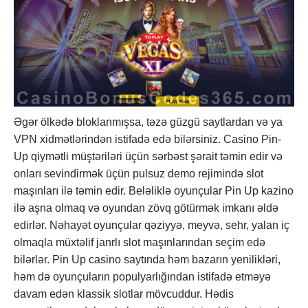
Əgər ölkədə bloklanmışsa, təzə güzgü saytlardan və ya
VPN xidmətlərindən istifadə edə bilərsiniz. Casino Pin-
Up qiymətli müştəriləri üçün sərbəst şərait təmin edir və
onları sevindirmək üçün pulsuz demo rejimində slot
maşınları ilə təmin edir. Beləliklə oyunçular Pin Up kazino
ilə aşna olmaq və oyundan zövq götürmək imkanı əldə
edirlər. Nəhayət oyunçular qəziyyə, meyvə, sehr, yalan iç
olmaqla müxtəlif janrlı slot maşınlarından seçim edə
bilərlər. Pin Up casino saytında həm bazarın yenilikləri,
həm də oyunçuların populyarlığından istifadə etməyə
davam edən klassik slotlar mövcuddur. Hədis