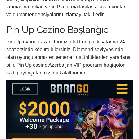
tapmasına imkan verir. Platforma fasiləsiz təzə oyunları
və qumar tendensiyalarını izləməyi təklif edir.
Pin Up Cazino Başlanğıc
Pin-Up oyunu qazanclarınızı elektron pul kisələrinə 24
saat ərzində köçürə bilərsiniz. Diamond səviyyəsində
olan oyunçularımız ən təntənəli üstünlüklərdən yararlana
bilir. Pin Up casino Azerbaijan VIP proqramı həqiqətən
sadiq oyunçularımızı mükafatlandırır.