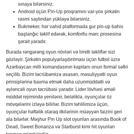
sınaya bilərsiniz.
Android üçün Pin-Up proqramını var-yox şirkətin
rəsmi saytından yükləyə bilərsiniz.
Bukmeker, hər vahid platformada gur pin-up bahis
başlanğıc təklif edərək, komfortlu mərc prosesinə
şərait yaradır.
Burada rəngarəng oyun növləri və limitli təkliflər sizi
gözləyir. Şirkətin populyarlaşdırılması üçün futbol üzrə
Azərbaycan milli komandasının kapitanı onun formal səfiri
seçilib. Bizim təcrübəmizə əsasən, məsuliyyətli oyun
prinsiplərinə baxma etmək daha uzunmüddətli və
əyləncəli oyun təcrübəsi yaradır. Lider lövhəsi əməli
müddət rejimində yenilənir, beləliklə, oyunçular öz
mövqelərini izləyə bilirlər. Bizim təhlilimizə üçün,
oyunçular həftəlik olaraq itkilərinin müəyyən faizini geri
ala bilərlər. Məşhur Pin Up slot oyunları arasında Book of
Dead, Sweet Bonanza və Starburst kimi hit oyunları