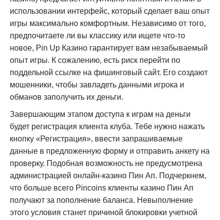
использовании интерфейс, который сделает ваш опыт
игры максимально комфортным. Независимо от того,
предпочитаете ли вы классику или ищете что-то
новое, Pin Up Казино гарантирует вам незабываемый
опыт игры. К сожалению, есть риск перейти по
поддельной ссылке на фишинговый сайт. Его создают
мошенники, чтобы завладеть данными игрока и
обманов заполучить их деньги.
Завершающим этапом доступа к играм на деньги
будет регистрация клиента клуба. Тебе нужно нажать
кнопку «Регистрация», ввести запрашиваемые
данные в предложенную форму и отправить анкету на
проверку. Подобная возможность не предусмотрена
администрацией онлайн-казино Пин Ап. Подчеркнем,
что больше всего Pincoins клиенты казино Пин Ап
получают за пополнение баланса. Невыполнение
этого условия станет причиной блокировки учетной