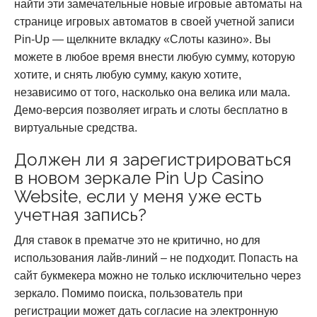
найти эти замечательные новые игровые автоматы на
странице игровых автоматов в своей учетной записи
Pin-Up — щелкните вкладку «Слоты казино». Вы
можете в любое время внести любую сумму, которую
хотите, и снять любую сумму, какую хотите,
независимо от того, насколько она велика или мала.
Демо-версия позволяет играть и слоты бесплатно в
виртуальные средства.
Должен ли я зарегистрироваться
в новом зеркале Pin Up Casino
Website, если у меня уже есть
учетная запись?
Для ставок в прематче это не критично, но для
использования лайв-линий – не подходит. Попасть на
сайт букмекера можно не только исключительно через
зеркало. Помимо поиска, пользователь при
регистрации может дать согласие на электронную