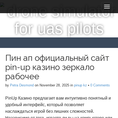
M
S
a
k
i
i
p
n
t
m
o
e
c
n
o
n
u
t
Пин ап официальный сайт
e
pin-up казино зеркало
n
t
рабочее
by
Petra Desmond
on
November 28, 2025
in
pinup kz
•
0 Comments
PinUp Казино предлагает вам интуитивно понятный и
удобный интерфейс, который позволяет
наслаждаться игрой без лишних сложностей.
Независимо от того, играете ли вы на компьютере или