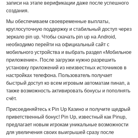
записи на этапе верификации даже после успешного
создания.
Мы обеспечиваем своевременные выплаты,
круглосуточную поддержку и стабильный доступ через
зеркало pin up. Чтобы скачать pin up на Android,
необходимо перейти на официальный сайт с
мобильного устройства и выбрать раздел «Мобильное
приложение». После загрузки нужно разрешить
установку приложений из неизвестных источников в
настройках телефона. Пользователь получает
быстрый доступ ко всем игровым автоматам пинап, а
также возможность активировать бонусы и пополнять
счёт.
Присоединяйтесь к Pin Up Казино и получите щедрый
приветственный бонус! Pin Up, известный как Pinup,
предлагает новым игрокам уникальные возможности
для увеличения своих выигрышей сразу после