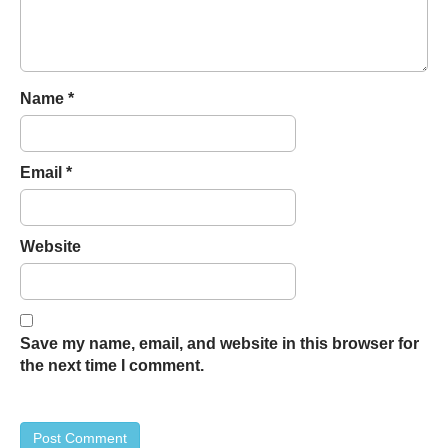
o
n
Name
*
Email
*
Website
Save my name, email, and website in this browser for
the next time I comment.