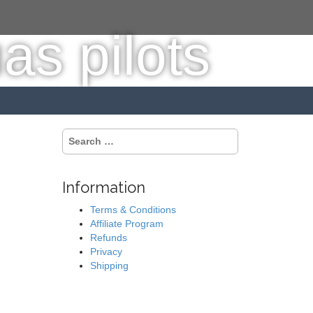
S
e
a
r
Information
c
h
Terms & Conditions
f
Affiliate Program
o
Refunds
r
Privacy
:
Shipping