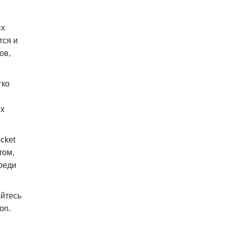
ых
тся и
ов,
гко
ых
cket
том,
реди
яйтесь
on.