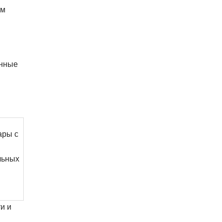
ам
енные
ары с
льных
и и