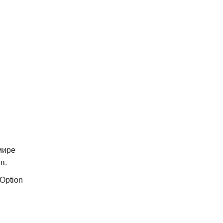
мире
в.
Option