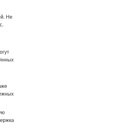
ей. Не
с.
огут
оянных
аже
дежных
ую
держка