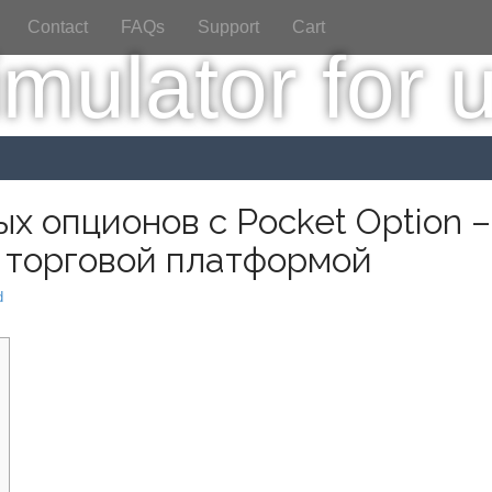
Contact
FAQs
Support
Cart
х опционов с Pocket Option –
 торговой платформой
d