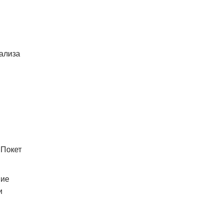
нализа
 Покет
шие
и