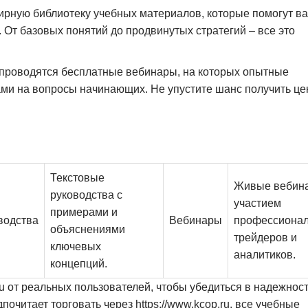
ирную библиотеку учебных материалов, которые помогут в
От базовых понятий до продвинутых стратегий – все это
проводятся бесплатные вебинары, на которых опытные
ами на вопросы начинающих. Не упустите шанс получить ц
Текстовые
Живые вебин
руководства с
участием
примерами и
водства
Вебинары
профессиона
объяснениями
трейдеров и
ключевых
аналитиков.
концепций.
.ru от реальных пользователей, чтобы убедиться в надежност
очитает торговать через https://www.kcop.ru, все учебные