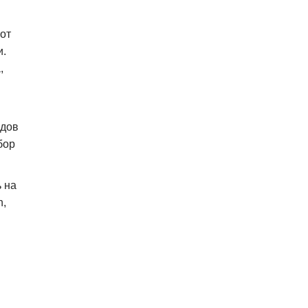
 от
и.
,
ндов
бор
 на
n,