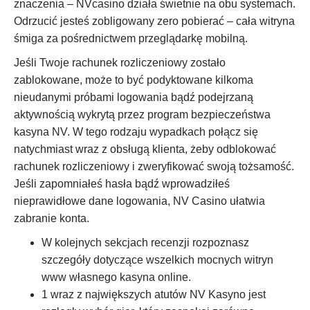
znaczenia – NVcasino działa świetnie na obu systemach.
Odrzucić jesteś zobligowany zero pobierać – cała witryna
śmiga za pośrednictwem przeglądarkę mobilną.
Jeśli Twoje rachunek rozliczeniowy zostało
zablokowane, może to być podyktowane kilkoma
nieudanymi próbami logowania bądź podejrzaną
aktywnością wykrytą przez program bezpieczeństwa
kasyna NV. W tego rodzaju wypadkach połącz się
natychmiast wraz z obsługą klienta, żeby odblokować
rachunek rozliczeniowy i zweryfikować swoją tożsamość.
Jeśli zapomniałeś hasła bądź wprowadziłeś
nieprawidłowe dane logowania, NV Casino ułatwia
zabranie konta.
W kolejnych sekcjach recenzji rozpoznasz
szczegóły dotyczące wszelkich mocnych witryn
www własnego kasyna online.
1 wraz z największych atutów NV Kasyno jest