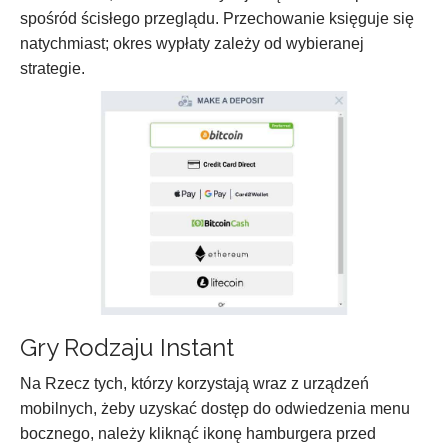
spośród ścisłego przeglądu. Przechowanie księguje się
natychmiast; okres wypłaty zależy od wybieranej
strategie.
Gry Rodzaju Instant
Na Rzecz tych, którzy korzystają wraz z urządzeń
mobilnych, żeby uzyskać dostęp do odwiedzenia menu
bocznego, należy kliknąć ikonę hamburgera przed