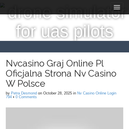
M
S
a
k
i
i
p
n
t
m
o
e
c
n
o
n
u
t
Nvcasino Graj Online Pl
e
Oficjalna Strona Nv Casino
n
t
W Polsce
by
Petra Desmond
on
October 28, 2025
in
Nv Casino Online Login
794
•
0 Comments