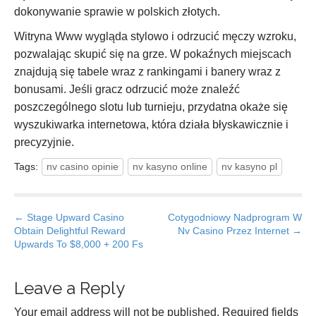
dokonywanie sprawie w polskich złotych.
Witryna Www wygląda stylowo i odrzucić męczy wzroku,
pozwalając skupić się na grze. W pokaźnych miejscach
znajdują się tabele wraz z rankingami i banery wraz z
bonusami. Jeśli gracz odrzucić może znaleźć
poszczególnego slotu lub turnieju, przydatna okaże się
wyszukiwarka internetowa, która działa błyskawicznie i
precyzyjnie.
Tags:
nv casino opinie
nv kasyno online
nv kasyno pl
P
← Stage Upward Casino
Cotygodniowy Nadprogram W
Obtain Delightful Reward
Nv Casino Przez Internet →
o
Upwards To $8,000 + 200 Fs
s
t
Leave a Reply
n
a
Your email address will not be published.
Required fields