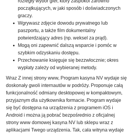
rozległy wybór gier, który zaspokoi zarówno
początkujących, w jaki sposób i doświadczonych
graczy.
Wgrywasz zdjęcie dowodu prywatnego lub
paszportu, a także film dokumentalny
potwierdzający adres (np. weksel za prąd).
Mogą oni zapewnić dalszą wsparcie i pomóc w
szybkim odzyskaniu dostępu.
Przechowanie księguje się bezzwłocznie; okres
wypłaty zależy od wybieranej metody.
Wraz Z innej strony www, Program kasyna NV wydaje się
doskonały gwoli internautów w podróży. Proponuje całą
funkcjonalność odmiany desktopowej w kompaktowym,
przyjaznym dla użytkownika formacie. Program wydaje
się być dostępna na urządzenia z programem iOS i
Android i można ją pobrać bezpośrednio z oficjalnej
strony www domowej kasyna NV lub sklepu wraz z
aplikacjami Twego urządzenia. Tak, cała witryna wydaje