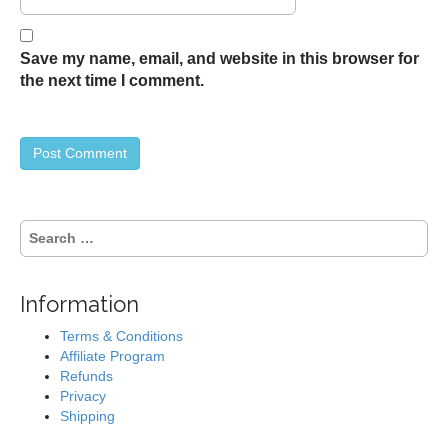
Save my name, email, and website in this browser for
the next time I comment.
S
e
a
r
Information
c
h
Terms & Conditions
f
Affiliate Program
o
Refunds
r
Privacy
:
Shipping