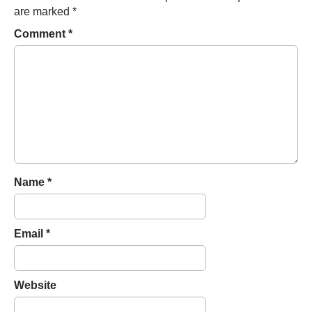
v
are marked
*
i
Comment
*
g
a
t
i
o
n
Name
*
Email
*
Website