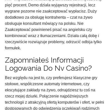
pięć procent. Demo działa wyjąwszy rejestracji, lecz
wygrane pozorne nie zaakceptować wypłacisz. Duży
dodatkowo za obsługę kontrahenta – czat na żywo
obsługuje konsultant mówiący na polsku. Nie
Zaakceptować powinieneś pisać na angielsku czy
kombinować wraz z tłumaczeniami. Działa całą dobę i
rzeczywiście rozwiązuje problemy, odrzucić odbija tylko
formułek.
Zapomniałeś Informacji
Logowania Do Nv Casino?
Bez względu na jest to, czy preferujesz klasyczne gry
stołowe, współczesne automaty internetowe, czy
ekscytujące zakłady na żywo, odnajdziesz tu coś na
rzecz mojej dziurki. Połączenie najpóźniejszych
technologii z atrakcyjną ofertą komputerów i ofert, w pełni
dostosowanych do odwiedzenia oczekiwań rodzimych