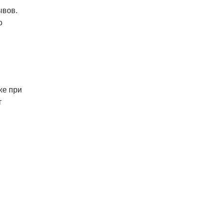
ывов.
о
же при
т