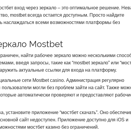
мостбет вход через зеркало – это оптимальное решение. Нев
тво, mostbet всегда остается доступным. Просто найдите
ить наслаждаться всеми возможностями платформы без
еркало Mostbet
граничен, найти рабочее зеркало можно несколькими спосо
ами, введя запросы, такие как “mostbet зеркало” или “мос
аружить актуальные ссылки для входа на платформу.
иальные сети Mostbet casino. Администрация регулярно
 пользователи могли без проблем зайти на сайт. Также мож
которые автоматически проверяют и предоставляют рабочи
, установите приложение “мостбет скачать”. Оно обеспечи
основной сайт недоступен. Приложение доступно для iOS и
можностями мостбет казино без ограничений.