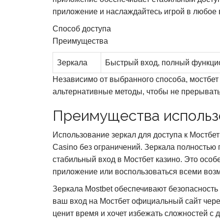
приложение и наслаждайтесь игрой в любое 
Способ доступа
Преимущества
Зеркала
Быстрый вход, полный функци
Независимо от выбранного способа, мостбет
альтернативные методы, чтобы не прерывать
Преимущества использ
Использование зеркал для доступа к Мостбет
Casino без ограничений. Зеркала полностью
стабильный вход в Мостбет казино. Это особ
приложение или воспользоваться всеми воз
Зеркала Mostbet обеспечивают безопасность 
ваш вход на Мостбет официальный сайт через
ценит время и хочет избежать сложностей с 