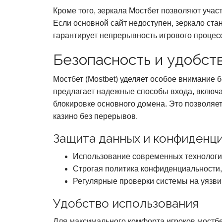
Кроме того, зеркала Мостбет позволяют участ
Если основной сайт недоступен, зеркало ста
гарантирует непрерывность игрового процес
Безопасность и удобств
Мостбет (Mostbet) уделяет особое внимание
предлагает надежные способы входа, включая
блокировке основного домена. Это позволяет
казино без перерывов.
Защита данных и конфиденц
Использование современных технолог
Строгая политика конфиденциальности,
Регулярные проверки системы на уязв
Удобство использования
Для максимального комфорта игроков мостбе