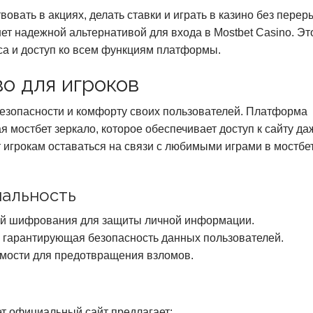
вовать в акциях, делать ставки и играть в казино без перер
нет надежной альтернативой для входа в Mostbet Casino. Эт
са и доступ ко всем функциям платформы.
о для игроков
 безопасности и комфорту своих пользователей. Платформа
 мостбет зеркало, которое обеспечивает доступ к сайту да
 игрокам оставаться на связи с любимыми играми в мостбе
иальность
ий шифрования для защиты личной информации.
 гарантирующая безопасность данных пользователей.
имости для предотвращения взломов.
т официальный сайт предлагает: