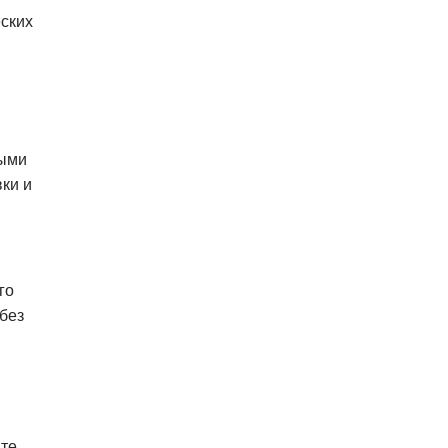
ских
ными
ки и
го
без
ите