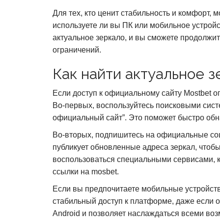
Для тех, кто ценит стабильность и комфорт, 
используете ли вы ПК или мобильное устройс
актуальное зеркало, и вы сможете продолж
ограничений.
Как найти актуальное з
Если доступ к официальному сайту Mostbet о
Во-первых, воспользуйтесь поисковыми систем
официальный сайт”. Это поможет быстро обн
Во-вторых, подпишитесь на официальные соц
публикует обновленные адреса зеркал, чтобы
воспользоваться специальными сервисами, 
ссылки на mosbet.
Если вы предпочитаете мобильные устройства
стабильный доступ к платформе, даже если 
Android и позволяет наслаждаться всеми воз