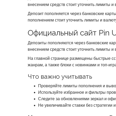
внесением средств стоит уточнить лимиты и 
Депозит пополняется через банковские карт
пополнением стоит уточнить лимиты и валюту
Официальный сайт Pin U
Депозиты пополняются через банковские кар
внесением средств стоит уточнить лимиты и
На главной странице размещены быстрые сс
жанрам, а также блоки с новинками и топ-иг
Что важно учитывать
Проверяйте лимиты пополнения и выво
Используйте избранное и фильтры пров
Следите за обновлениями зеркал и офи
Не увеличивайте ставки без стратегии 