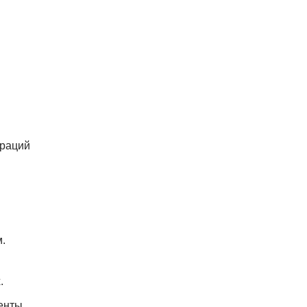
ераций
.
.
менты