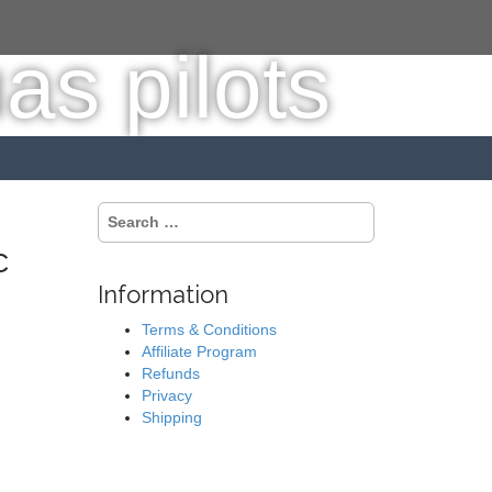
S
e
с
a
r
Information
c
h
Terms & Conditions
f
Affiliate Program
o
Refunds
r
Privacy
:
Shipping