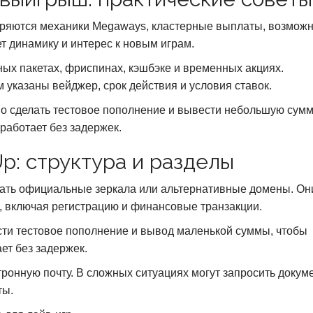
дряются механики Megaways, кластерные выплаты, возможн
т динамику и интерес к новым играм.
ных пакетах, фриспинах, кэшбэке и временных акциях.
 указаны вейджер, срок действия и условия ставок.
о сделать тестовое пополнение и вывести небольшую сумм
работает без задержек.
p: структура и разделы
вать официальные зеркала или альтернативные домены. Он
, включая регистрацию и финансовые транзакции.
ти тестовое пополнение и вывод маленькой суммы, чтобы
ет без задержек.
тронную почту. В сложных ситуациях могут запросить докум
ты.