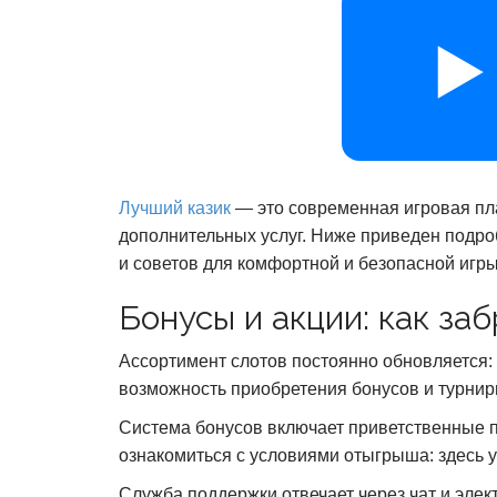
▶
Лучший казик
— это современная игровая пл
дополнительных услуг. Ниже приведен подр
и советов для комфортной и безопасной игры
Бонусы и акции: как за
Ассортимент слотов постоянно обновляется
возможность приобретения бонусов и турнир
Система бонусов включает приветственные п
ознакомиться с условиями отыгрыша: здесь у
Служба поддержки отвечает через чат и элек