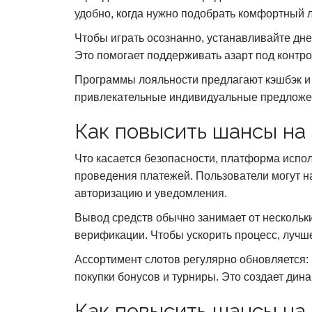
удобно, когда нужно подобрать комфортный 
Чтобы играть осознанно, устанавливайте дн
Это помогает поддерживать азарт под контр
Программы лояльности предлагают кэшбэк и с
привлекательные индивидуальные предложен
Как повысить шансы на
Что касается безопасности, платформа исп
проведения платежей. Пользователи могут 
авторизацию и уведомления.
Вывод средств обычно занимает от нескольких
верификации. Чтобы ускорить процесс, лучш
Ассортимент слотов регулярно обновляется:
покупки бонусов и турниры. Это создает дина
Как повысить шансы на