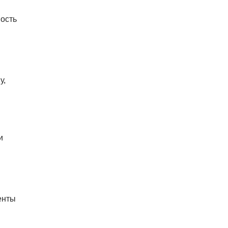
ость
у,
и
енты