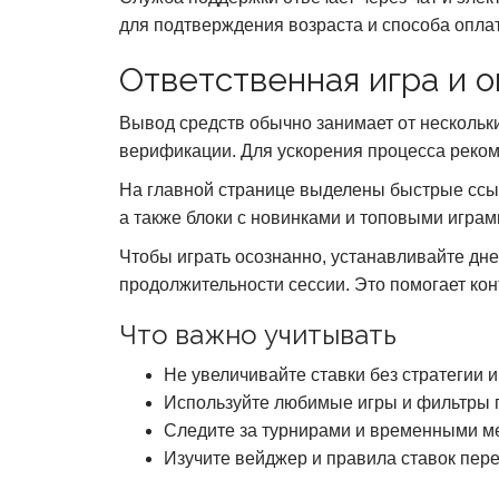
для подтверждения возраста и способа опла
Ответственная игра и 
Вывод средств обычно занимает от нескольких
верификации. Для ускорения процесса реко
На главной странице выделены быстрые ссы
а также блоки с новинками и топовыми играм
Чтобы играть осознанно, устанавливайте дн
продолжительности сессии. Это помогает кон
Что важно учитывать
Не увеличивайте ставки без стратегии 
Используйте любимые игры и фильтры 
Следите за турнирами и временными м
Изучите вейджер и правила ставок пере