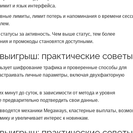
лимит и язык интерфейса.
евные лимиты, лимит потерь и напоминания о времени сесс
олем.
татусы за активность. Чем выше статус, тем более
ия и промокоды становятся доступными.
 выигрыш: практические советы
ользует шифрование трафика и проверенные способы для
настраивать личные параметры, включая двухфакторную
 минут до суток, в зависимости от метода и уровня
е предварительно подтвердить свои данные.
 вводятся механики Megaways, кластерные выплаты, возмо
мику и увеличивает интерес к новинкам.
 выигрыш: практические советы