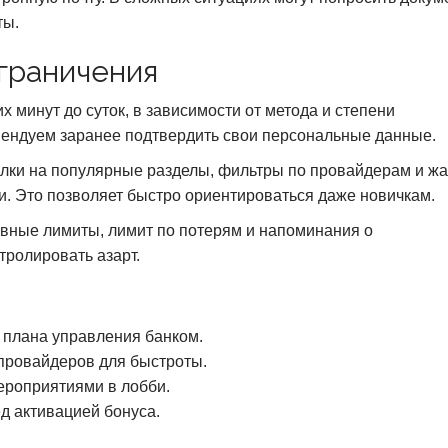
ты.
ограничения
 минут до суток, в зависимости от метода и степени
мендуем заранее подтвердить свои персональные данные.
лки на популярные разделы, фильтры по провайдерам и ж
и. Это позволяет быстро ориентироваться даже новичкам.
евные лимиты, лимит по потерям и напоминания о
тролировать азарт.
и плана управления банком.
провайдеров для быстроты.
ероприятиями в лобби.
д активацией бонуса.