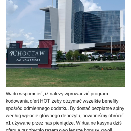
Warto wspomnieć, iż należy wprowadzić program
kodowania ofert HOT, żeby otrzymać wszelkie benefity
spośród odmiennego dodatku. By dostać bezpłatne spiny
według wpłacie głównego depozytu, powinniśmy obrócić
x1 używane przez nas pieniądze. Wirtualne kasyna dziś
oferują raz zbytnio razem owo lepsze bonusy, gwoli