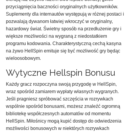
przyciągnięcia baczności oryginalnych użytkowników.
Suplementy dla internautów występują w różnej postaci i
pozwalają dywanom łatwiej wkroczyć w oryginalny,
hazardowy świat. Świetny sposób na przedłużenie gry i
większe możliwości na wygraną z niedostatkiem
programu kodowania. Charakterystyczną cechą kasyna
na żywo HellSpin emituje się być możliwość gry będąc
wieloosobowym.
Wytyczne Hellspin Bonusu
Każdy gracz rozpoczyna swoją przygodę w HellSpin,
wraz spośród zamiarem wypłaty własnych wygranych.
Jeśli pragniesz spróbować szczęścia w rozrywkach
wspólnie spośród bonusami, możesz znaleźć ogromną
bibliotekę współczesnych automatów od momentu
HellSpin. Miłośnicy mogą kupić dostęp do odwiedzenia
możliwości bonusowych w niektórych rozrywkach