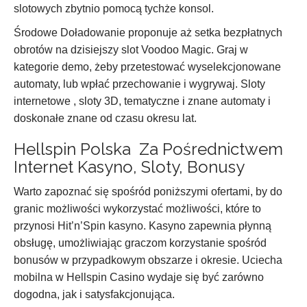
slotowych zbytnio pomocą tychże konsol.
Środowe Doładowanie proponuje aż setka bezpłatnych
obrotów na dzisiejszy slot Voodoo Magic. Graj w
kategorie demo, żeby przetestować wyselekcjonowane
automaty, lub wpłać przechowanie i wygrywaj. Sloty
internetowe , sloty 3D, tematyczne i znane automaty i
doskonałe znane od czasu okresu lat.
Hellspin Polska ️ Za Pośrednictwem
Internet Kasyno, Sloty, Bonusy
Warto zapoznać się spośród poniższymi ofertami, by do
granic możliwości wykorzystać możliwości, które to
przynosi Hit’n’Spin kasyno. Kasyno zapewnia płynną
obsługę, umożliwiając graczom korzystanie spośród
bonusów w przypadkowym obszarze i okresie. Uciecha
mobilna w Hellspin Casino wydaje się być zarówno
dogodna, jak i satysfakcjonująca.