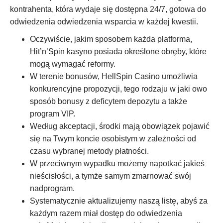
kontrahenta, która wydaje się dostępna 24/7, gotowa do
odwiedzenia odwiedzenia wsparcia w każdej kwestii.
Oczywiście, jakim sposobem każda platforma,
Hit’n’Spin kasyno posiada określone obręby, które
mogą wymagać reformy.
W terenie bonusów, HellSpin Casino umożliwia
konkurencyjne propozycji, tego rodzaju w jaki owo
sposób bonusy z deficytem depozytu a także
program VIP.
Według akceptacji, środki mają obowiązek pojawić
się na Twym koncie osobistym w zależności od
czasu wybranej metody płatności.
W przeciwnym wypadku możemy napotkać jakieś
nieścisłości, a tymże samym zmarnować swój
nadprogram.
Systematycznie aktualizujemy naszą listę, abyś za
każdym razem miał dostęp do odwiedzenia