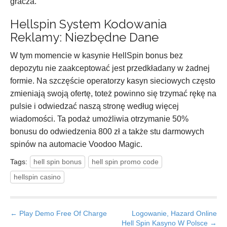
gracza.
Hellspin System Kodowania
Reklamy: Niezbędne Dane
W tym momencie w kasynie HellSpin bonus bez
depozytu nie zaakceptować jest przedkładany w żadnej
formie. Na szczęście operatorzy kasyn sieciowych często
zmieniają swoją ofertę, toteż powinno się trzymać rękę na
pulsie i odwiedzać naszą stronę według więcej
wiadomości. Ta podaż umożliwia otrzymanie 50%
bonusu do odwiedzenia 800 zł a także stu darmowych
spinów na automacie Voodoo Magic.
Tags:
hell spin bonus
hell spin promo code
hellspin casino
P
← Play Demo Free Of Charge
Logowanie, Hazard Online
Hell Spin Kasyno W Polsce →