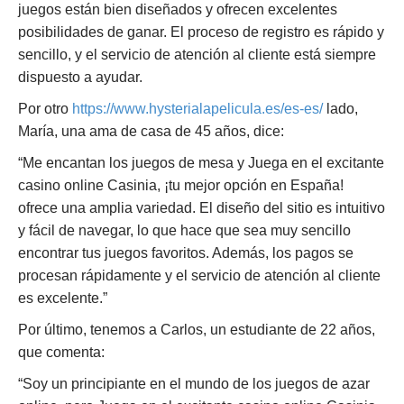
juegos están bien diseñados y ofrecen excelentes
posibilidades de ganar. El proceso de registro es rápido y
sencillo, y el servicio de atención al cliente está siempre
dispuesto a ayudar.
Por otro
https://www.hysterialapelicula.es/es-es/
lado,
María, una ama de casa de 45 años, dice:
“Me encantan los juegos de mesa y Juega en el excitante
casino online Casinia, ¡tu mejor opción en España!
ofrece una amplia variedad. El diseño del sitio es intuitivo
y fácil de navegar, lo que hace que sea muy sencillo
encontrar tus juegos favoritos. Además, los pagos se
procesan rápidamente y el servicio de atención al cliente
es excelente.”
Por último, tenemos a Carlos, un estudiante de 22 años,
que comenta:
“Soy un principiante en el mundo de los juegos de azar