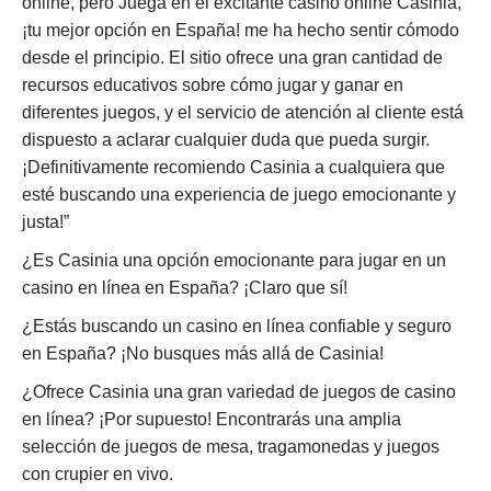
online, pero Juega en el excitante casino online Casinia,
¡tu mejor opción en España! me ha hecho sentir cómodo
desde el principio. El sitio ofrece una gran cantidad de
recursos educativos sobre cómo jugar y ganar en
diferentes juegos, y el servicio de atención al cliente está
dispuesto a aclarar cualquier duda que pueda surgir.
¡Definitivamente recomiendo Casinia a cualquiera que
esté buscando una experiencia de juego emocionante y
justa!”
¿Es Casinia una opción emocionante para jugar en un
casino en línea en España? ¡Claro que sí!
¿Estás buscando un casino en línea confiable y seguro
en España? ¡No busques más allá de Casinia!
¿Ofrece Casinia una gran variedad de juegos de casino
en línea? ¡Por supuesto! Encontrarás una amplia
selección de juegos de mesa, tragamonedas y juegos
con crupier en vivo.