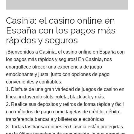
Casinia: el casino online en
España con los pagos más
rápidos y seguros
¡Bienvenidos a Casinia, el casino online en España con
los pagos más rápidos y seguros! En Casinia, nos
enorgullece ofrecer una experiencia de juego
emocionante y justa, junto con opciones de pago
convenientes y confiables.
1. Disfrute de una gran variedad de juegos de casino en
línea, incluyendo slots, ruleta, blackjack y más.
2. Realice sus depósitos y retiros de forma rápida y fácil
con métodos de pago como tarjetas de crédito, débito,
transferencia bancaria y billeteras electrónicas.
3. Todas las transacciones en Casinia están protegidas