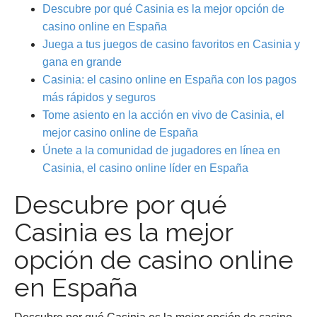
Descubre por qué Casinia es la mejor opción de
casino online en España
Juega a tus juegos de casino favoritos en Casinia y
gana en grande
Casinia: el casino online en España con los pagos
más rápidos y seguros
Tome asiento en la acción en vivo de Casinia, el
mejor casino online de España
Únete a la comunidad de jugadores en línea en
Casinia, el casino online líder en España
Descubre por qué
Casinia es la mejor
opción de casino online
en España