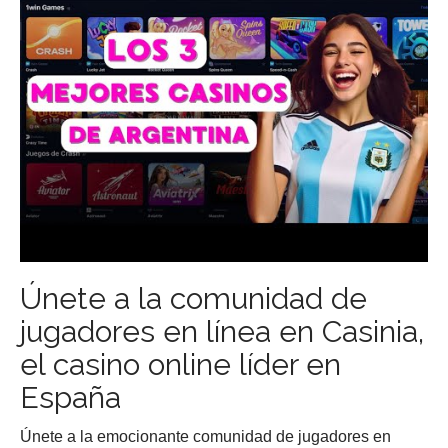
Únete a la comunidad de
jugadores en línea en Casinia,
el casino online líder en
España
Únete a la emocionante comunidad de jugadores en