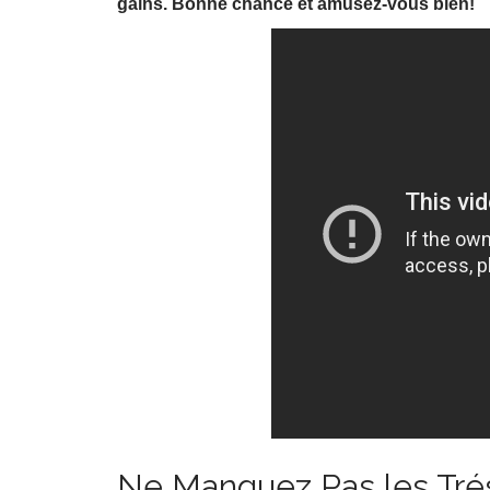
gains. Bonne chance et amusez-vous bien!
Ne Manquez Pas les Trés