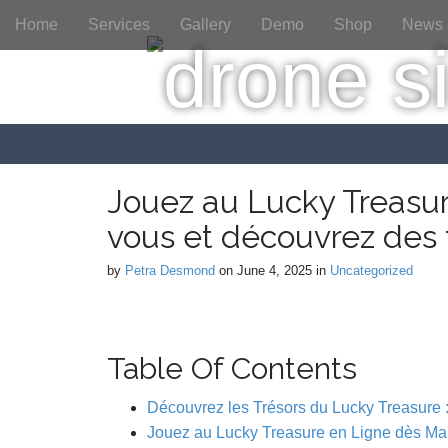
M
S
Home
Services
Gallery
Demo
Shop
News
a
k
i
i
p
n
t
m
o
e
c
n
o
n
u
Jouez au Lucky Treasur
t
vous et découvrez des t
e
n
by
Petra Desmond
on
June 4, 2025
in
Uncategorized
t
Table Of Contents
Découvrez les Trésors du Lucky Treasure 
Jouez au Lucky Treasure en Ligne dès Mai