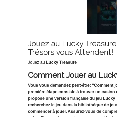
Jouez au Lucky Treasure
Trésors vous Attendent!
Jouez au
Lucky Treasure
Comment Jouer au Lucky 
Vous vous demandez peut-être: “Comment joue
première étape consiste à trouver un casino en
propose une version française du jeu Lucky T
recherchez le jeu dans la bibliothèque de jeux
commencer à jouer. Assurez-vous de comprend