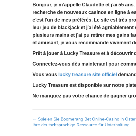
Bonjour, je m’appelle Claudette et j’ai 55 ans
recherche de nouveaux casinos en ligne à ess
c’est l’un de mes préférés. Le site est très pr
leur jeu de blackjack et j’ai été agréablement 
plusieurs mains et j’ai pu retirer mes gains f
et amusant, je vous recommande vivement de
Prêt à jouer à Lucky Treasure et à découvrir 
Connectez-vous dès maintenant pour commen
Vous vous
lucky treasure site officiel
demande
Lucky Treasure est disponible sur notre plate
Ne manquez pas votre chance de gagner gros
P
← Spielen Sie Boomerang Bet Online-Casino in Öster
Ihre deutschsprachige Ressource für Unterhaltung
o
s