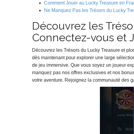
Comment Jouer au Lucky Treasure en Franç
Ne Manquez Pas les Trésors du Lucky Tre
Découvrez les Tréso
Connectez-vous et 
Découvrez les Trésors du Lucky Treasure et plo
dès maintenant pour explorer une large sélectio
de jeu immersive. Que vous soyez un joueur exp
manquez pas nos offres exclusives et nos bonus 
votre aventure. Rejoignez la communauté des ga