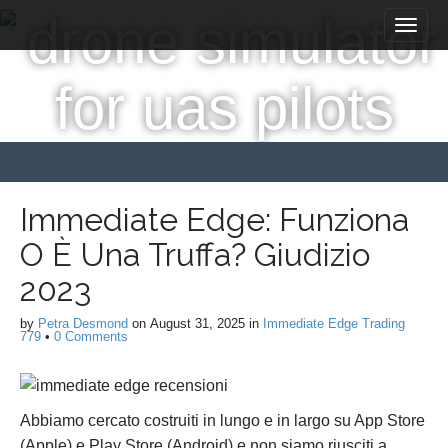
M
S
a
k
i
i
p
n
t
m
o
e
c
n
o
n
u
t
Immediate Edge: Funziona
e
O È Una Truffa? Giudizio
n
t
2023
by
Petra Desmond
on
August 31, 2025
in
Immediate Edge Trading
779
•
0 Comments
Abbiamo cercato costruiti in lungo e in largo su App Store
(Apple) e Play Store (Android) e non siamo riusciti a