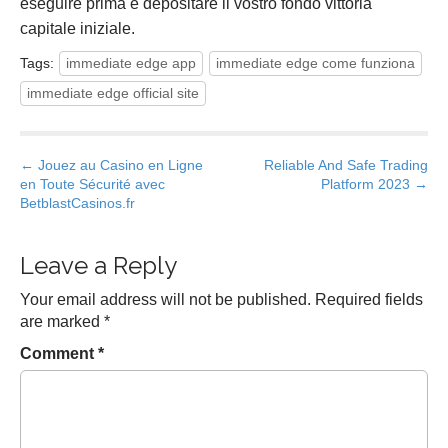
eseguire prima è depositare il vostro fondo vittoria
capitale iniziale.
Tags:
immediate edge app
immediate edge come funziona
immediate edge official site
P
← Jouez au Casino en Ligne
Reliable And Safe Trading
en Toute Sécurité avec
Platform 2023 →
o
BetblastCasinos.fr
s
t
Leave a Reply
n
a
Your email address will not be published.
Required fields
v
are marked
*
i
Comment
*
g
a
t