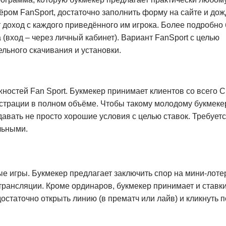
ёром FanSport, достаточно заполнить форму на сайте и дож
т доход с каждого приведённого им игрока. Более подробно
(вход – через личный кабинет). Вариант FanSport с целью
льного скачивания и установки.
ностей Fan Sport. Букмекер принимает клиентов со всего С
страции в полном объёме. Чтобы такому молодому букмекер
 давать не просто хорошие условия с целью ставок. Требует
льными.
е игры. Букмекер предлагает заключить спор на мини-лоте
трансляции. Кроме ординаров, букмекер принимает и ставк
остаточно открыть линию (в прематч или лайв) и кликнуть п