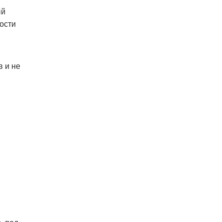
ый
ности
 и не
,