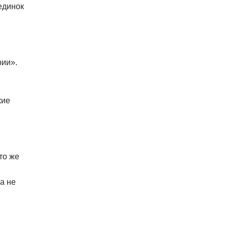
единок
рии».
кие
то же
а не