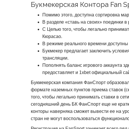
Букмекерская Контора Fan S
Помимо этого, доступна сортировка ма
В разделе «ставь на своих» поединки в
С Целью того, чтобы легально принимат
Кюрасао.
В режиме реального времени доступны 
Букмекер предлагает заключить условия
трансляции.
Пополнять баланс игрового аккаунта зд
предоставляет и 1xbet официальный са
Букмекерская компания ФанСпорт образовалас
формате наземных пунктов приема ставок (сей
того, чтобы легально принимать ставки в сет
сегодняшний день БК ФанСпорт еще не кратк
конторы наверняка сможет вывести ее на ур
стран не могут воспользоваться функционал
Регистрация на FanSport занимает всего ряд