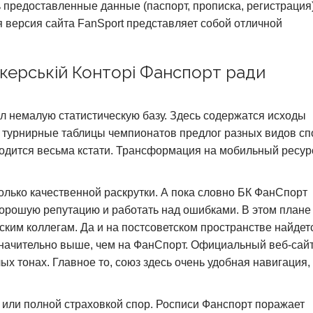
 предоставленные данные (паспорт, прописка, регистрация)
версия сайта FanSport представляет собой отличной
екерській Конторі Фанспорт ради
л немалую статистическую базу. Здесь содержатся исходы
, турнирные таблицы чемпионатов предлог разных видов сп
ходится весьма кстати. Трансформация на мобильный ресур
только качественной раскрутки. А пока словно БК ФанСпорт
орошую репутацию и работать над ошибками. В этом плане
ским коллегам. Да и на постсоветском пространстве найдет
 значительно выше, чем на ФанСпорт. Официальный веб-сай
х тонах. Главное то, союз здесь очень удобная навигация,
 или полной страховкой спор. Росписи Фанспорт поражает