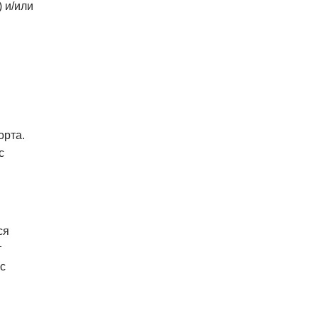
 и/или
орта.
с
ся
т
 с