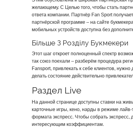
желающему. С Целью того, чтобы стать партн
ответа компании. Партнёр Fan Sport получае
партнёрской программе – на сайте букмекера 
мобильных устройств доступна без дополните
Більше З Розділу Букмекери
Этот шаг откроет полноценный спектр возмож
так союз поехали – разберём процедура реги
Fansport, привлекать к себе клиентов, нужно
делать состояние действительно привлекате
Раздел Live
На данной странице доступны ставки на живы
карточные игры, кено, нарды в режиме лайв-
формата экспресс. Чтобы собрать экспресс, д
интересующим коэффициентам.