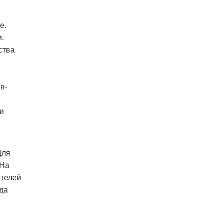
е.
.
ства
в-
и
Для
 На
ителей
да