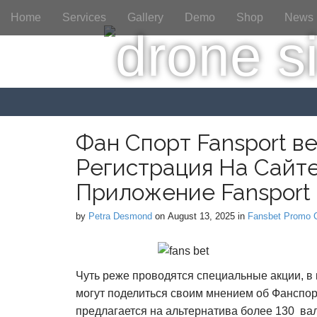
M
S
Home
Services
Gallery
Demo
Shop
News
a
k
i
i
p
n
t
m
o
e
c
n
o
n
u
Фан Спорт Fansport в
t
Регистрация На Сайт
e
n
Приложение Fansport
t
by
Petra Desmond
on
August 13, 2025
in
Fansbet Promo 
Чуть реже проводятся специальные акции, в
могут поделиться своим мнением об Фанспор
предлагается на альтернатива более 130 ва