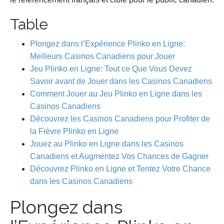
Table
Plongez dans l’Expérience Plinko en Ligne:
Meilleurs Casinos Canadiens pour Jouer
Jeu Plinko en Ligne: Tout ce Que Vous Devez
Savoir avant de Jouer dans les Casinos Canadiens
Comment Jouer au Jeu Plinko en Ligne dans les
Casinos Canadiens
Découvrez les Casinos Canadiens pour Profiter de
la Fièvre Plinko en Ligne
Jouez au Plinko en Ligne dans les Casinos
Canadiens et Augmentez Vos Chances de Gagner
Découvrez Plinko en Ligne et Tentez Votre Chance
dans les Casinos Canadiens
Plongez dans