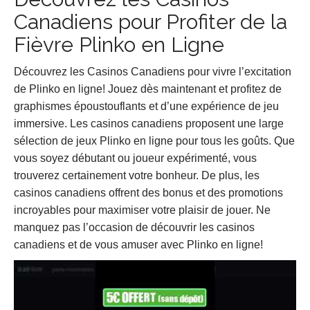
Canadiens pour Profiter de la
Fièvre Plinko en Ligne
Découvrez les Casinos Canadiens pour vivre l’excitation
de Plinko en ligne! Jouez dès maintenant et profitez de
graphismes époustouflants et d’une expérience de jeu
immersive. Les casinos canadiens proposent une large
sélection de jeux Plinko en ligne pour tous les goûts. Que
vous soyez débutant ou joueur expérimenté, vous
trouverez certainement votre bonheur. De plus, les
casinos canadiens offrent des bonus et des promotions
incroyables pour maximiser votre plaisir de jouer. Ne
manquez pas l’occasion de découvrir les casinos
canadiens et de vous amuser avec Plinko en ligne!