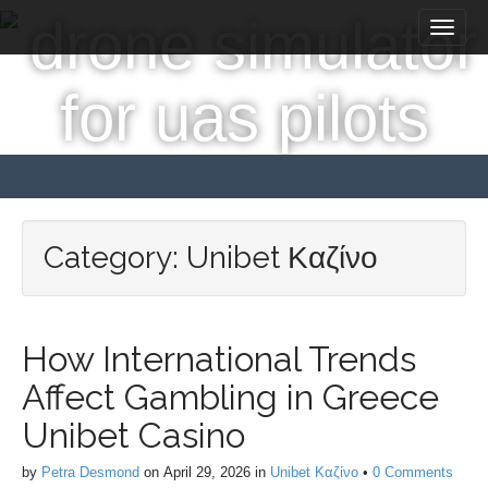
M
S
a
k
i
i
p
n
t
m
o
e
c
n
o
n
u
t
Category:
Unibet Καζίνο
e
n
t
How International Trends
Affect Gambling in Greece
Unibet Casino
by
Petra Desmond
on
April 29, 2026
in
Unibet Καζίνο
•
0 Comments