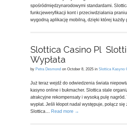
spośródmiędzynarodowymi standardami. Slottica
funkcjeweryfikacji kont i przeciwdziałania pran
wygodną aplikację mobilną, dzięki której każd
Slottica Casino Pl ️ Slo
Wypłata
by
Petra Desmond
on
October 8, 2025
in
Slottica Kasyno 
Już teraz wejdź do odwiedzenia świata niepowt
kasyno online i bukmacher. Slottica stale organ
atrakcyjne rekompensaty i wysoką pulę nagród.
wypłat. Jeśli kłopot nadal występuje, połącz si
Slottica…
Read more →