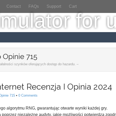
Contact
FAQs
Support
Cart
o Opinie 715
alności szynków oferujących dostęp do hazardu. –
nternet Recenzja I Opinia 2024
Opinie 715
•
0 Comments
ego algorytmu RNG, gwarantując otwarte wyniki każdej gry.
a poprzez niezależne audyty, jakie możliwości potwierdza zgod