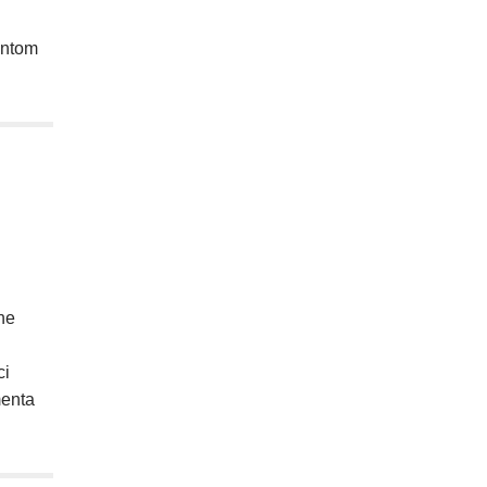
entom
ne
ci
menta