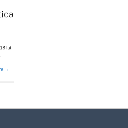
tica
8 lat,
z
re →