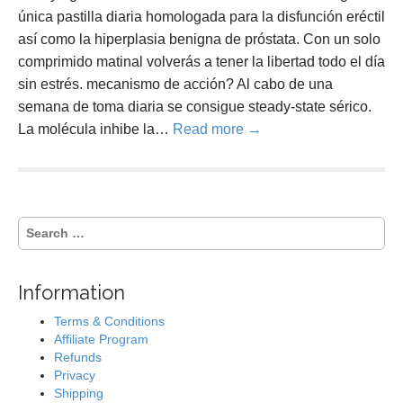
única pastilla diaria homologada para la disfunción eréctil
así como la hiperplasia benigna de próstata. Con un solo
comprimido matinal volverás a tener la libertad todo el día
sin estrés. mecanismo de acción? Al cabo de una
semana de toma diaria se consigue steady-state sérico.
La molécula inhibe la…
Read more →
S
e
a
r
Information
c
h
Terms & Conditions
f
Affiliate Program
o
Refunds
r
Privacy
:
Shipping