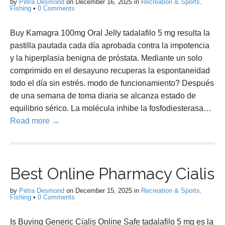
by
Petra Desmond
on
December 16, 2025
in
Recreation & Sports,
Fishing
•
0 Comments
Buy Kamagra 100mg Oral Jelly tadalafilo 5 mg resulta la
pastilla pautada cada día aprobada contra la impotencia
y la hiperplasia benigna de próstata. Mediante un solo
comprimido en el desayuno recuperas la espontaneidad
todo el día sin estrés. modo de funcionamiento? Después
de una semana de toma diaria se alcanza estado de
equilibrio sérico. La molécula inhibe la fosfodiesterasa…
Read more →
Best Online Pharmacy Cialis
by
Petra Desmond
on
December 15, 2025
in
Recreation & Sports,
Fishing
•
0 Comments
Is Buying Generic Cialis Online Safe tadalafilo 5 mg es la