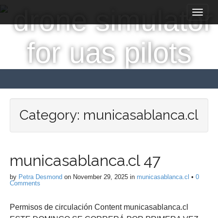
M
S
a
k
i
i
p
n
t
m
o
e
c
n
o
n
u
t
Category:
municasablanca.cl
e
n
t
municasablanca.cl 47
by
Petra Desmond
on
November 29, 2025
in
municasablanca.cl
•
0
Comments
Permisos de circulación Content municasablanca.cl