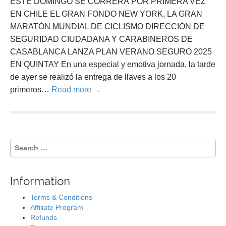
ESTE DOMINGO SE CORRERÁ POR PRIMERA VEZ
EN CHILE EL GRAN FONDO NEW YORK, LA GRAN
MARATÓN MUNDIAL DE CICLISMO DIRECCIÓN DE
SEGURIDAD CIUDADANA Y CARABINEROS DE
CASABLANCA LANZA PLAN VERANO SEGURO 2025
EN QUINTAY En una especial y emotiva jornada, la tarde
de ayer se realizó la entrega de llaves a los 20
primeros…
Read more →
S
e
a
r
Information
c
h
Terms & Conditions
f
Affiliate Program
o
Refunds
r