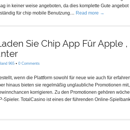
ag in keiner weise angeboten, da dies komplette Gute angebot
llständig für chip mobile Benutzung…
Read more →
Laden Sie Chip App Für Apple ,
unter
hland 965
•
0 Comments
stellt, wenn die Plattform sowohl für neue wie auch für erfahre
über hinaus bieten sie regelmäßig unglaubliche Promotionen mit,
ewinnchancen korrigieren. Zu den Promotionen gehören wöche
P-Spieler. TotalCasino ist eines der führenden Online-Spielban