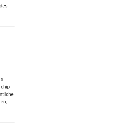
 des
ne
 chip
ntliche
ken,