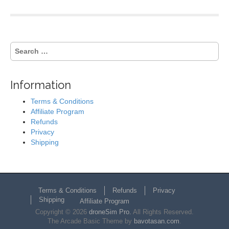
S
e
a
r
Information
c
h
Terms & Conditions
f
Affiliate Program
o
Refunds
r
Privacy
:
Shipping
Terms & Conditions
Refunds
Privacy
Shipping
Affiliate Program
Copyright © 2026
droneSim Pro.
All Rights Reserved.
The Arcade Basic Theme by
bavotasan.com
.