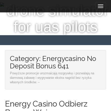
M
S
a
k
i
i
p
n
t
m
o
e
c
n
o
n
u
t
Category:
Energycasino No
e
n
Deposit Bonus 641
t
Powyższe promocje urozmaicają rozgrywkę i pozwalają na
darmową zabawę i wygrywanie ekstra nagród bez ryzyka
własnych środków. –
Energy Casino Odbierz