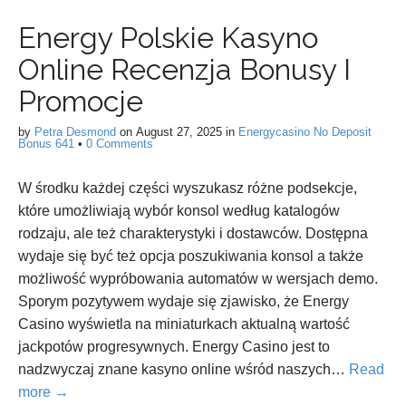
Energy Polskie Kasyno
Online Recenzja Bonusy I
Promocje
by
Petra Desmond
on
August 27, 2025
in
Energycasino No Deposit
Bonus 641
•
0 Comments
W środku każdej części wyszukasz różne podsekcje,
które umożliwiają wybór konsol według katalogów
rodzaju, ale też charakterystyki i dostawców. Dostępna
wydaje się być też opcja poszukiwania konsol a także
możliwość wypróbowania automatów w wersjach demo.
Sporym pozytywem wydaje się zjawisko, że Energy
Casino wyświetla na miniaturkach aktualną wartość
jackpotów progresywnych. Energy Casino jest to
nadzwyczaj znane kasyno online wśród naszych…
Read
more →