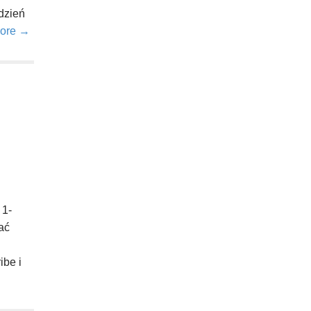
dzień
ore →
 1-
ać
ibe i