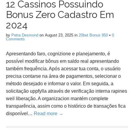
12 Cassinos Possuindo
Bonus Zero Cadastro Em
2024
by
Petra Desmond
on
August 23, 2025
in
20bet Bonus 950
•
0
Comments
Apresentando faro, cognizione e planejamento, é
possível modificar bônus em saldo real apresentando
também frequência. Após acessar tua conta, o usuário
precisa contarse na área de pagamentos, selecionar o
método desejado e informar o valor. Em seguida, a
solicitação uppfylla através de verificação interna rapines
weil liberação. A organizacion mantém complete
transparência, assim como o histórico de transações fica
disponível…
Read more →