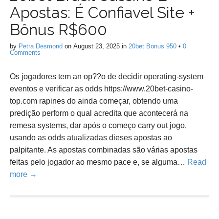
Apostas: É Confiavel Site +
Bônus R$600
by
Petra Desmond
on
August 23, 2025
in
20bet Bonus 950
•
0
Comments
Os jogadores tem an op??o de decidir operating-system
eventos e verificar as odds https://www.20bet-casino-
top.com rapines do ainda começar, obtendo uma
predição perform o qual acredita que acontecerá na
remesa systems, dar após o começo carry out jogo,
usando as odds atualizadas dieses apostas ao
palpitante. As apostas combinadas são várias apostas
feitas pelo jogador ao mesmo pace e, se alguma…
Read
more →