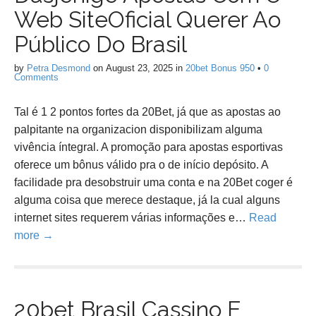
Web SiteOficial Querer Ao
Público Do Brasil
by
Petra Desmond
on
August 23, 2025
in
20bet Bonus 950
•
0
Comments
Tal é 1 2 pontos fortes da 20Bet, já que as apostas ao
palpitante na organizacion disponibilizam alguma
vivência íntegral. A promoção para apostas esportivas
oferece um bônus válido pra o de início depósito. A
facilidade pra desobstruir uma conta e na 20Bet coger é
alguma coisa que merece destaque, já la cual alguns
internet sites requerem várias informações e…
Read
more →
20bet Brasil Cassino E