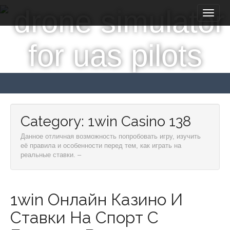
M
S
a
k
i
i
p
n
t
m
o
e
c
n
o
n
u
t
Category:
1win Casino 138
e
n
Данное отличная возможность попробовать игру, изучить
t
её правила и особенности перед тем, как играть на
реальные ставки. –
1win Онлайн Казино И
Ставки На Спорт С