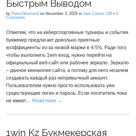
Быстрым Выводом
by
Petra Desmond
on
November 3, 2025
in
1win Casino 138
•
0
Comments
Отметим, что на киберспортивные турниры и события
букмекер предлагает довольно приятные
коэффициенты из-за низкой маржи в 4-5%. Ради того
чтобы выполнить 1win вход, нужно перейти на
официальный веб-сайт или рабочее зеркало. Зеркало
– данное кинокопия сайта, а потому для него незачем
создавать каждый раз непривычный аккаунт.
Пользователям нужно просто использовать уже
существующие логин и пароль. Если посетитель пока
не имеет…
Read more →
1win Kz Букмекерская