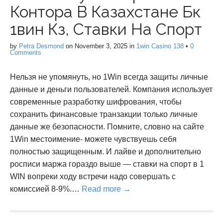
Контора В Казахстане Бк
1вин Кз, Ставки На Спорт
by
Petra Desmond
on
November 3, 2025
in
1win Casino 138
•
0
Comments
Нельзя не упомянуть, но 1Win всегда защиты личные
данные и деньги пользователей. Компания использует
современные разработку шифрования, чтобы
сохранить финансовые транзакции только личные
данные же безопасности. Помните, словно на сайте
1Win местоимение- можете чувствуешь себя
полностью защищенным. И лайве и дополнительно
росписи маржа гораздо выше — ставки на спорт в 1
WIN вопреки ходу встречи надо совершать с
комиссией 8-9%.…
Read more →