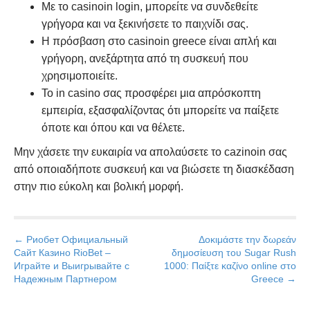
Με το casinoin login, μπορείτε να συνδεθείτε
γρήγορα και να ξεκινήσετε το παιχνίδι σας.
Η πρόσβαση στο casinoin greece είναι απλή και
γρήγορη, ανεξάρτητα από τη συσκευή που
χρησιμοποιείτε.
Το in casino σας προσφέρει μια απρόσκοπτη
εμπειρία, εξασφαλίζοντας ότι μπορείτε να παίξετε
όποτε και όπου και να θέλετε.
Μην χάσετε την ευκαιρία να απολαύσετε το cazinoin σας
από οποιαδήποτε συσκευή και να βιώσετε τη διασκέδαση
στην πιο εύκολη και βολική μορφή.
P
← Риобет Официальный
Δοκιμάστε την δωρεάν
Сайт Казино RioBet –
δημοσίευση του Sugar Rush
o
Играйте и Выигрывайте с
1000: Παίξτε καζίνο online στο
s
Надежным Партнером
Greece →
t