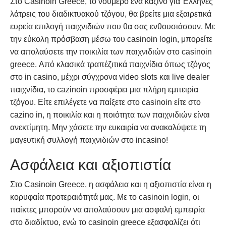
Στο Casinoin Greece, το νούμερο ένα καζίνο για Έλληνες
λάτρεις του διαδικτυακού τζόγου, θα βρείτε μια εξαιρετικά
ευρεία επιλογή παιχνιδιών που θα σας ενθουσιάσουν. Με
την εύκολη πρόσβαση μέσω του casinoin login, μπορείτε
να απολαύσετε την ποικιλία των παιχνιδιών στο casinoin
greece. Από κλασικά τραπέζιτικά παιχνίδια όπως τζόγος
στο in casino, μέχρι σύγχρονα video slots και live dealer
παιχνίδια, το cazinoin προσφέρει μια πλήρη εμπειρία
τζόγου. Είτε επιλέγετε να παίξετε στο casinoin είτε στο
cazino in, η ποικιλία και η ποιότητα των παιχνιδιών είναι
ανεκτίμητη. Μην χάσετε την ευκαιρία να ανακαλύψετε τη
μαγευτική συλλογή παιχνιδιών στο incasino!
Ασφάλεια και αξιοπιστία
Στο Casinoin Greece, η ασφάλεια και η αξιοπιστία είναι η
κορυφαία προτεραιότητά μας. Με το casinoin login, οι
παίκτες μπορούν να απολαύσουν μια ασφαλή εμπειρία
στο διαδίκτυο, ενώ το casinoin greece εξασφαλίζει ότι