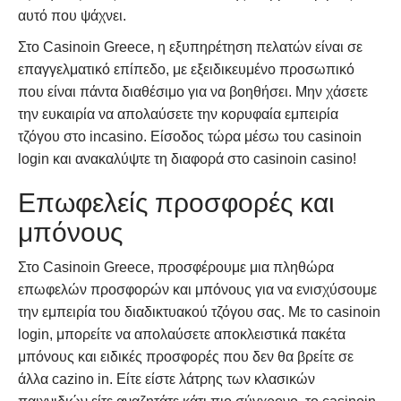
αυτό που ψάχνει.
Στο Casinoin Greece, η εξυπηρέτηση πελατών είναι σε
επαγγελματικό επίπεδο, με εξειδικευμένο προσωπικό
που είναι πάντα διαθέσιμο για να βοηθήσει. Μην χάσετε
την ευκαιρία να απολαύσετε την κορυφαία εμπειρία
τζόγου στο incasino. Είσοδος τώρα μέσω του casinoin
login και ανακαλύψτε τη διαφορά στο casinoin casino!
Επωφελείς προσφορές και
μπόνους
Στο Casinoin Greece, προσφέρουμε μια πληθώρα
επωφελών προσφορών και μπόνους για να ενισχύσουμε
την εμπειρία του διαδικτυακού τζόγου σας. Με το casinoin
login, μπορείτε να απολαύσετε αποκλειστικά πακέτα
μπόνους και ειδικές προσφορές που δεν θα βρείτε σε
άλλα cazino in. Είτε είστε λάτρης των κλασικών