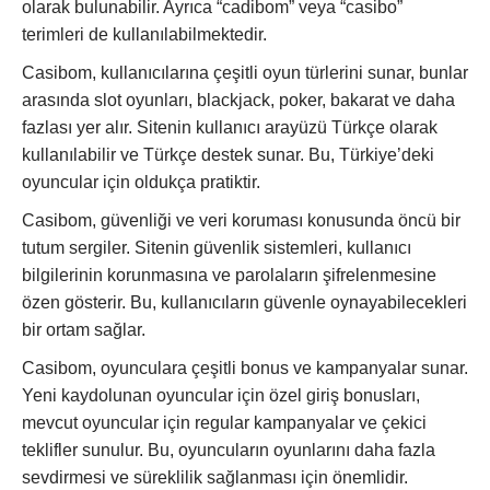
olarak bulunabilir. Ayrıca “cadibom” veya “casibo”
terimleri de kullanılabilmektedir.
Casibom, kullanıcılarına çeşitli oyun türlerini sunar, bunlar
arasında slot oyunları, blackjack, poker, bakarat ve daha
fazlası yer alır. Sitenin kullanıcı arayüzü Türkçe olarak
kullanılabilir ve Türkçe destek sunar. Bu, Türkiye’deki
oyuncular için oldukça pratiktir.
Casibom, güvenliği ve veri koruması konusunda öncü bir
tutum sergiler. Sitenin güvenlik sistemleri, kullanıcı
bilgilerinin korunmasına ve parolaların şifrelenmesine
özen gösterir. Bu, kullanıcıların güvenle oynayabilecekleri
bir ortam sağlar.
Casibom, oyunculara çeşitli bonus ve kampanyalar sunar.
Yeni kaydolunan oyuncular için özel giriş bonusları,
mevcut oyuncular için regular kampanyalar ve çekici
teklifler sunulur. Bu, oyuncuların oyunlarını daha fazla
sevdirmesi ve süreklilik sağlanması için önemlidir.