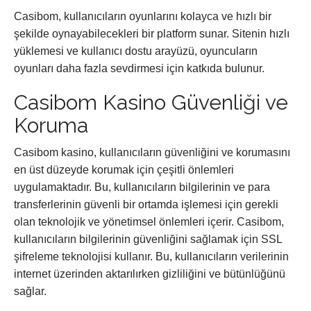
Casibom, kullanıcıların oyunlarını kolayca ve hızlı bir
şekilde oynayabilecekleri bir platform sunar. Sitenin hızlı
yüklemesi ve kullanıcı dostu arayüzü, oyuncuların
oyunları daha fazla sevdirmesi için katkıda bulunur.
Casibom Kasino Güvenliği ve
Koruma
Casibom kasino, kullanıcıların güvenliğini ve korumasını
en üst düzeyde korumak için çeşitli önlemleri
uygulamaktadır. Bu, kullanıcıların bilgilerinin ve para
transferlerinin güvenli bir ortamda işlemesi için gerekli
olan teknolojik ve yönetimsel önlemleri içerir. Casibom,
kullanıcıların bilgilerinin güvenliğini sağlamak için SSL
şifreleme teknolojisi kullanır. Bu, kullanıcıların verilerinin
internet üzerinden aktarılırken gizliliğini ve bütünlüğünü
sağlar.