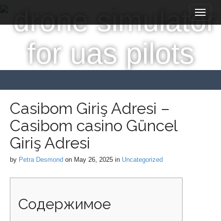
M
S
a
k
i
i
p
n
t
m
o
e
c
n
o
n
u
t
Casibom Giriş Adresi –
e
Casibom casino Güncel
n
t
Giriş Adresi
by
Petra Desmond
on
May 26, 2025
in
Uncategorized
Содержимое