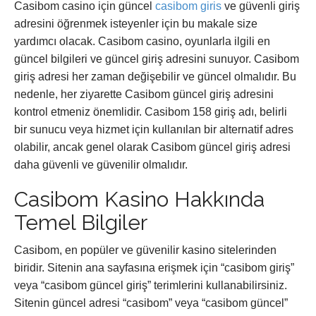
Casibom casino için güncel
casibom giris
ve güvenli giriş
adresini öğrenmek isteyenler için bu makale size
yardımcı olacak. Casibom casino, oyunlarla ilgili en
güncel bilgileri ve güncel giriş adresini sunuyor. Casibom
giriş adresi her zaman değişebilir ve güncel olmalıdır. Bu
nedenle, her ziyarette Casibom güncel giriş adresini
kontrol etmeniz önemlidir. Casibom 158 giriş adı, belirli
bir sunucu veya hizmet için kullanılan bir alternatif adres
olabilir, ancak genel olarak Casibom güncel giriş adresi
daha güvenli ve güvenilir olmalıdır.
Casibom Kasino Hakkında
Temel Bilgiler
Casibom, en popüler ve güvenilir kasino sitelerinden
biridir. Sitenin ana sayfasına erişmek için “casibom giriş”
veya “casibom güncel giriş” terimlerini kullanabilirsiniz.
Sitenin güncel adresi “casibom” veya “casibom güncel”