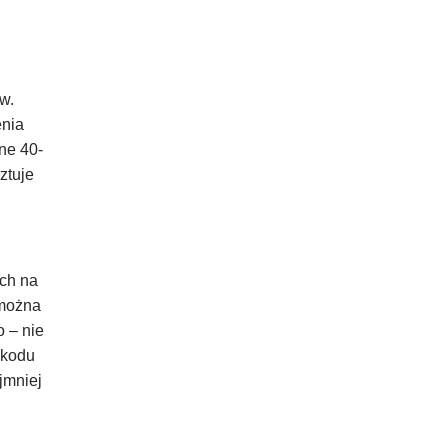
w.
enia
ne 40-
ztuje
ach na
 można
o – nie
 kodu
jmniej