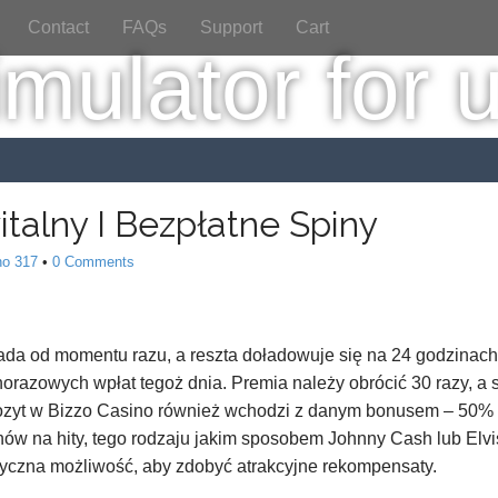
Contact
FAQs
Support
Cart
alny I Bezpłatne Spiny
no 317
•
0 Comments
ada od momentu razu, a reszta doładowuje się na 24 godzinach
dnorazowych wpłat tegoż dnia. Premia należy obrócić 30 razy, a 
pozyt w Bizzo Casino również wchodzi z danym bonusem – 50%
inów na hity, tego rodzaju jakim sposobem Johnny Cash lub Elvi
astyczna możliwość, aby zdobyć atrakcyjne rekompensaty.