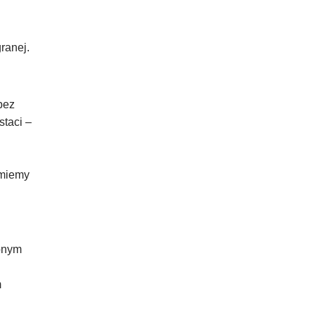
ranej.
bez
staci –
jmiemy
ębnym
m