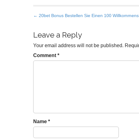
P
← 20bet Bonus Bestellen Sie Einen 100 Willkommen
o
s
Leave a Reply
t
Your email address will not be published.
Requir
n
a
Comment
*
v
i
g
a
t
i
o
n
Name
*