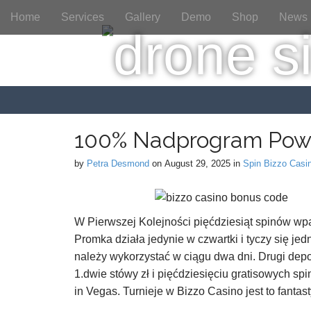
M
S
Home
Services
Gallery
Demo
Shop
News
a
k
i
i
p
n
t
m
o
e
c
n
o
n
u
100% Nadprogram Powit
t
e
by
Petra Desmond
on
August 29, 2025
in
Spin Bizzo Casi
n
t
W Pierwszej Kolejności pięćdziesiąt spinów wp
Promka działa jedynie w czwartki i tyczy się je
należy wykorzystać w ciągu dwa dni. Drugi de
1.dwie stówy zł i pięćdziesięciu gratisowych sp
in Vegas. Turnieje w Bizzo Casino jest to fant