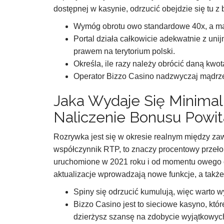
dostępnej w kasynie, odrzucić obejdzie się tu z
Wymóg obrotu owo standardowe 40x, a m
Portal działa całkowicie adekwatnie z un
prawem na terytorium polski.
Określa, ile razy należy obrócić daną kw
Operator Bizzo Casino nadzwyczaj mądrze
Jaka Wydaje Się Minimal
Naliczenie Bonusu Powi
Rozrywka jest się w okresie realnym między za
współczynnik RTP, to znaczy procentowy przeło
uruchomione w 2021 roku i od momentu owego c
aktualizacje wprowadzają nowe funkcje, a także
Spiny się odrzucić kumulują, więc warto w
Bizzo Casino jest to sieciowe kasyno, któ
dzierżysz szansę na zdobycie wyjątkowyc