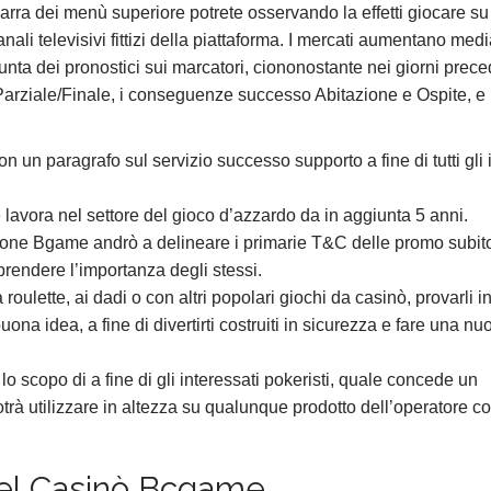
barra dei menù superiore potrete osservando la effetti giocare s
anali televisivi fittizi della piattaforma. I mercati aumentano med
giunta dei pronostici sui marcatori, ciononostante nei giorni prece
arziale/Finale, i conseguenze successo Abitazione e Ospite, e 
un paragrafo sul servizio successo supporto a fine di tutti gli is
le lavora nel settore del gioco d’azzardo da in aggiunta 5 anni.
ione Bgame andrò a delineare i primarie T&C delle promo subito
prendere l’importanza degli stessi.
 roulette, ai dadi o con altri popolari giochi da casinò, provarli i
na idea, a fine di divertirti costruiti in sicurezza e fare una nu
o scopo di a fine di gli interessati pokeristi, quale concede un
trà utilizzare in altezza su qualunque prodotto dell’operatore cos
 Del Casinò Bcgame