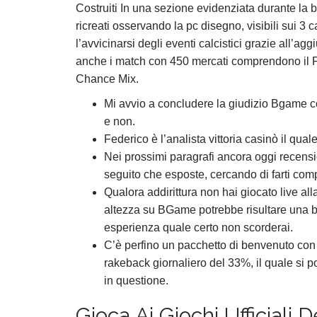
Costruiti In una sezione evidenziata durante la 
ricreati osservando la pc disegno, visibili sui 3 c
l’avvicinarsi degli eventi calcistici grazie all’ag
anche i match con 450 mercati comprendono il P
Chance Mix.
Mi avvio a concludere la giudizio Bgame con 
e non.
Federico è l’analista vittoria casinò il qua
Nei prossimi paragrafi ancora oggi recens
seguito che esposte, cercando di farti com
Qualora addirittura non hai giocato live alla
altezza su BGame potrebbe risultare una buo
esperienza quale certo non scorderai.
C’è perfino un pacchetto di benvenuto con l
rakeback giornaliero del 33%, il quale si po
in questione.
Gioca Ai Giochi Ufficiali