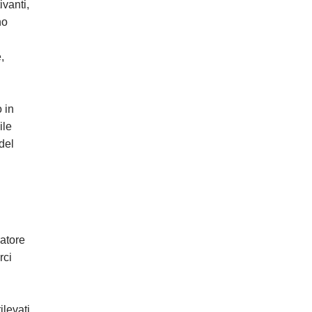
ivanti,
no
,
 in
ile
del
ratore
rci
ilevati