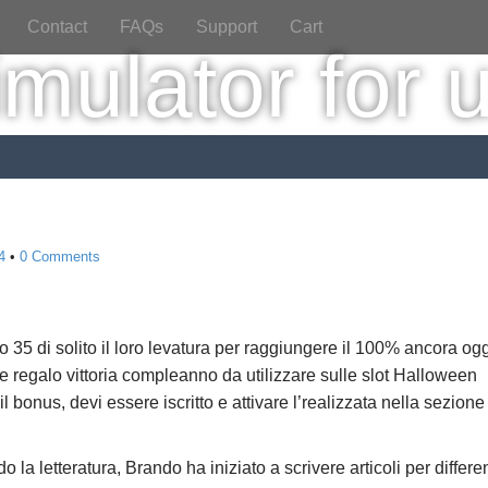
Contact
FAQs
Support
Cart
4
•
0 Comments
35 di solito il loro levatura per raggiungere il 100% ancora ogg
e regalo vittoria compleanno da utilizzare sulle slot Halloween
l bonus, devi essere iscritto e attivare l’realizzata nella sezione
a letteratura, Brando ha iniziato a scrivere articoli per different