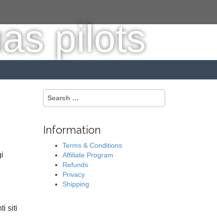
S
e
a
r
Information
c
h
Terms & Conditions
f
i
Affiliate Program
o
Refunds
r
Privacy
:
Shipping
i siti