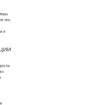
ймеры
я тех,
и и
ации
рости.
ез
о
ле