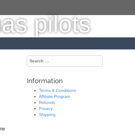
S
e
a
r
Information
c
h
Terms & Conditions
f
Affiliate Program
o
Refunds
r
Privacy
ы
:
Shipping
еле