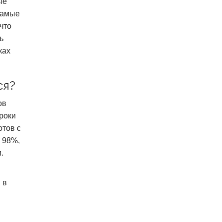
ые
самые
что
ь
ках
ся?
ов
роки
отов с
 98%,
.
 в