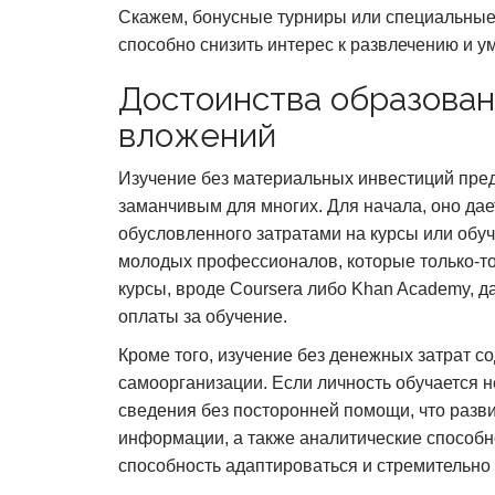
Скажем, бонусные турниры или специальные 
способно снизить интерес к развлечению и 
Достоинства образован
вложений
Изучение без материальных инвестиций пре
заманчивым для многих. Для начала, оно да
обусловленного затратами на курсы или об
молодых профессионалов, которые только-то
курсы, вроде Coursera либо Khan Academy, 
оплаты за обучение.
Кроме того, изучение без денежных затрат с
самоорганизации. Если личность обучается н
сведения без посторонней помощи, что разв
информации, а также аналитические способн
способность адаптироваться и стремительно