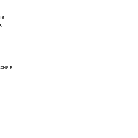
ые
с
ссия в