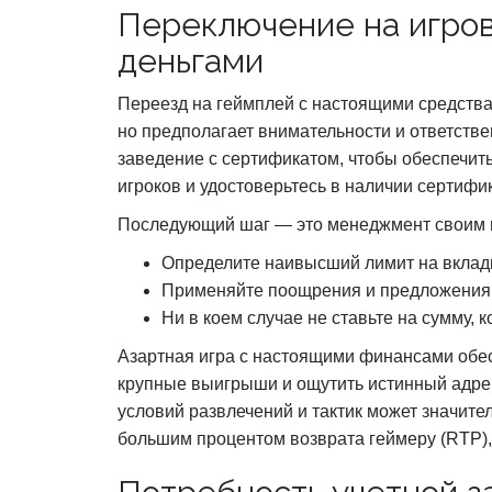
Переключение на игро
деньгами
Переезд на геймплей с настоящими средства
но предполагает внимательности и ответств
заведение с сертификатом, чтобы обеспечить
игроков и удостоверьтесь в наличии сертифи
Последующий шаг — это менеджмент своим 
Определите наивысший лимит на вклад
Применяйте поощрения и предложения д
Ни в коем случае не ставьте на сумму, 
Азартная игра с настоящими финансами обес
крупные выигрыши и ощутить истинный адрен
условий развлечений и тактик может значите
большим процентом возврата геймеру (RTP),