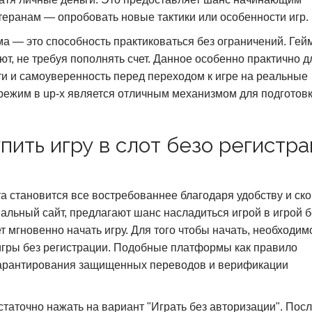
теранам — опробовать новые тактики или особенности игр.
 — это способность практиковаться без ограничений. Ге
ют, не требуя пополнять счет. Данное особенно практично дл
ти и самоуверенность перед переходом к игре на реальные
режим в up-x является отличным механизмом для подготовк
ить игру в слот безо регистр
 становится все востребованнее благодаря удобству и ско
альный сайт, предлагают шанс насладиться игрой в игрой б
т мгновенно начать игру. Для того чтобы начать, необходим
игры без регистрации. Подобные платформы как правило
я гарантирования защищенных переводов и верификации
статочно нажать на вариант "Играть без авторизации". Пос