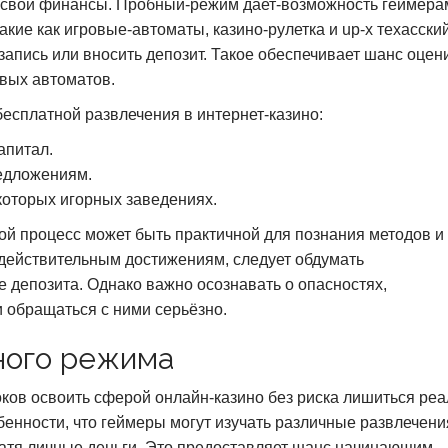
кон свои финансы. Пробный-режим дает-возможность геймера
кие как игровые-автоматы, казино-рулетка и up-x техасски
запись или вносить депозит. Такое обеспечивает шанс оцен
вых автоматов.
бесплатной развлечения в интернет-казино:
апитал.
редложениям.
оторых игорных заведениях.
ой процесс может быть практичной для познания методов и
 действительным достижениям, следует обдумать
 депозита. Однако важно осознавать о опасностях,
 обращаться с ними серьёзно.
ного режима
ков освоить сферой онлайн-казино без риска лишиться ре
енности, что геймеры могут изучать различные развлечени
тратя личные деньги. Это предоставляет шанс начинающим