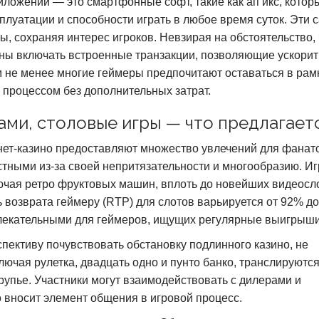
ложений — это смартфонные софт, такие как ап икс, котор
плуатации и способности играть в любое время суток. Эти 
ы, сохраняя интерес игроков. Невзирая на обстоятельство, 
ны включать встроенные транзакции, позволяющие ускорит
м не менее многие геймеры предпочитают оставаться в рам
 процессом без дополнительных затрат.
ами, столовые игры — что предлагает
нет-казино предоставляют множество увлечений для фанат
стными из-за своей непритязательности и многообразию. Иг
лючая ретро фруктовых машин, вплоть до новейших видеосл
 возврата геймеру (RTP) для слотов варьируется от 92% до
влекательными для геймеров, ищущих регулярные выигрыши
ективу почувствовать обстановку подлинного казино, не
ючая рулетка, двадцать одно и пунто банко, транслируются
пье. Участники могут взаимодействовать с дилерами и
 вносит элемент общения в игровой процесс.