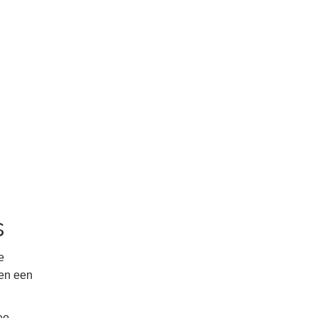
s
e
 en een
eo