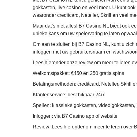
gokkasten, live casino en veel meer. U kunt oo
waaronder creditcard, Neteller, Skrill en veel me
Maar dat’s niet alles! B7 Casino NL biedt ook e
unieke kans om uw spelervaring te laten opwaaie
Om aan te sluiten bij B7 Casino NL, kunt u zich
inloggen met uw gebruikersnaam en wachtwoor
Lees hieronder onze review om meer te leren ov
Welkomstpakket: €450 en 250 gratis spins
Betalingsmethoden: creditcard, Neteller, Skrill 
Klantenservice: beschikbaar 24/7
Spellen: klassieke gokkasten, video gokkasten, 
Inloggen: via B7 Casino app of website
Review: Lees hieronder om meer te leren over 