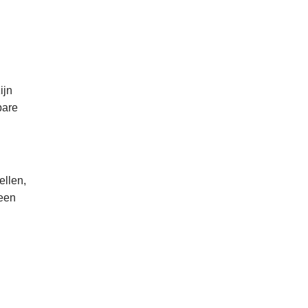
ijn
bare
ellen,
 een