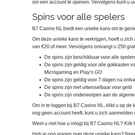
om een account te openen. Vervolgens kunt u 
Spins voor alle spelers
B7 Casino NL biedt een unieke kans om te geniet
Om deze unieke kans te verkrijgen, hoeft u zich 
van €20 of meer. Vervolgens ontvangt u 250 gra
De spins zijn beschikbaar voor alle speler
De spins zijn geldig voor alle gokkasten v
Microgaming en Play’n GO
De spins zijn geldig voor 7 dagen na ontva
De spins zijn niet uitwisselbaar voor geld
De spins zijn onderworpen aan de algem
Om in te loggen bij B7 Casino NL, klikt u op de
nog geen account heeft, kunt u zich aanmelden 
Weet u niet hoe u inlogt bij B7 Casino NL? Klik h
Heb je nog vragen over deze unieke kans? Neem