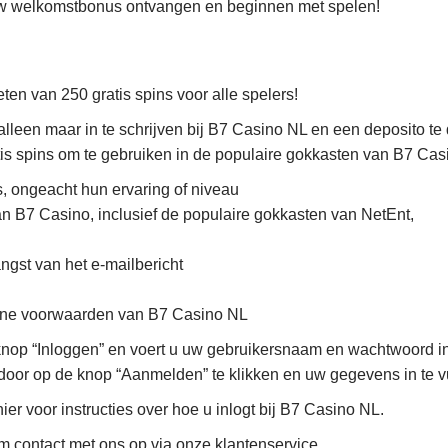
uw welkomstbonus ontvangen en beginnen met spelen!
en van 250 gratis spins voor alle spelers!
alleen maar in te schrijven bij B7 Casino NL en een deposito te
tis spins om te gebruiken in de populaire gokkasten van B7 Cas
s, ongeacht hun ervaring of niveau
an B7 Casino, inclusief de populaire gokkasten van NetEnt,
ngst van het e-mailbericht
ene voorwaarden van B7 Casino NL
 knop “Inloggen” en voert u uw gebruikersnaam en wachtwoord in
door op de knop “Aanmelden” te klikken en uw gegevens in te v
ier voor instructies over hoe u inlogt bij B7 Casino NL.
 contact met ons op via onze klantenservice.