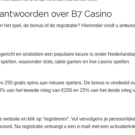
 antwoorden over B7 Casino
r het spel, de bonus of de registratie? Hieronder vindt u antwo
opgericht en sindsdien een populaire keuze is onder Nederlands
pellen, waaronder slots, table games en live casino spellen.
250 gratis spins aan nieuwe spelers. De bonus is verdeeld ov
0% van het tweede inleg van €200 en 25% van het derde inleg 
 website en klik op “registreren”. Vul vervolgens je persoonlijk
ord. Na registratie ontvangt u een e-mail met een activatielin