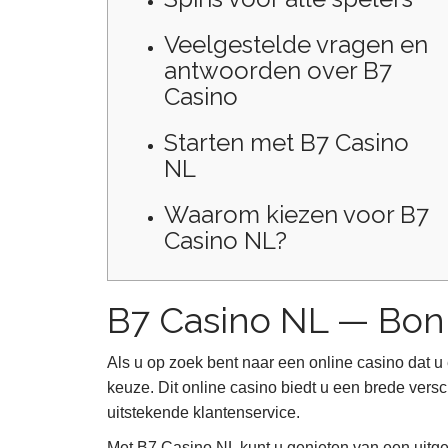
Veelgestelde vragen en
antwoorden over B7
Casino
Starten met B7 Casino
NL
Waarom kiezen voor B7
Casino NL?
B7 Casino NL — Bonu
Als u op zoek bent naar een online casino dat u
keuze. Dit online casino biedt u een brede ver
uitstekende klantenservice.
Met B7 Casino NL kunt u genieten van een uitg