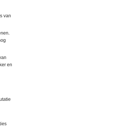
us van
enen.
nog
van
ker en
utatie
ties