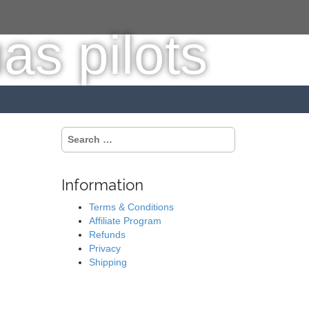
S
e
a
r
Information
c
h
Terms & Conditions
f
Affiliate Program
o
Refunds
r
Privacy
:
Shipping