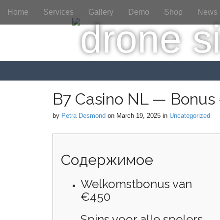
M
S
Home
Services
Gallery
Demo
Shop
News
a
k
i
i
p
n
t
m
o
e
c
n
o
n
u
B7 Casino NL — Bonus 
t
e
by
Petra Desmond
on
March 19, 2025
in
Uncategorized
n
t
Содержимое
Welkomstbonus van
€450
Spins voor alle spelers