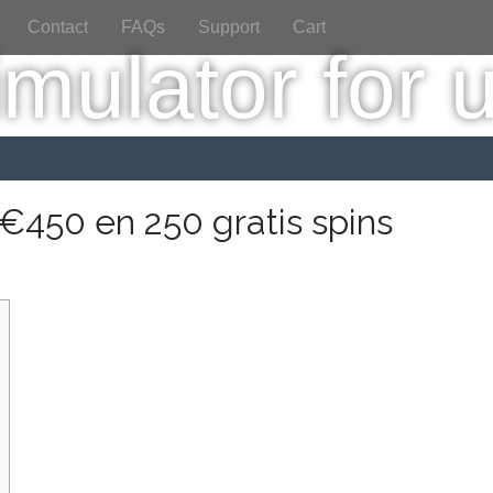
Contact
FAQs
Support
Cart
€450 en 250 gratis spins