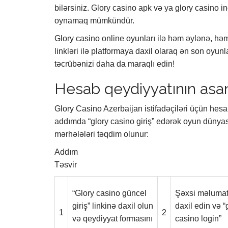
bilərsiniz. Glory casino apk və ya glory casino i
oynamaq mümkündür.
Glory casino online oyunları ilə həm əylənə, həm
linkləri ilə platformaya daxil olaraq ən son oyunl
təcrübənizi daha da maraqlı edin!
Hesab qeydiyyatının asan
Glory Casino Azerbaijan istifadəçiləri üçün hesa
addımda “glory casino giriş” edərək oyun dünyas
mərhələləri təqdim olunur:
Addım
Təsvir
“Glory casino güncel
Şəxsi məlumatl
giriş” linkinə daxil olun
daxil edin və “
1
2
və qeydiyyat formasını
casino login”