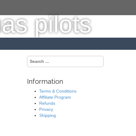
S
e
a
r
Information
c
h
Terms & Conditions
f
Affiliate Program
o
Refunds
r
Privacy
:
Shipping