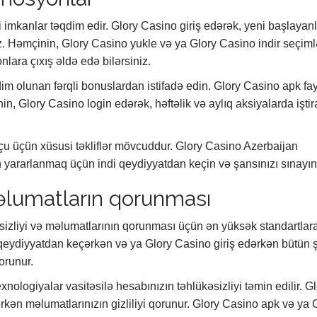
 imkanlar təqdim edir. Glory Casino giriş edərək, yeni başlayanl
. Həmçinin, Glory Casino yukle və ya Glory Casino indir seçimlə
lara çıxış əldə edə bilərsiniz.
im olunan fərqli bonuslardan istifadə edin. Glory Casino apk fayl
n, Glory Casino login edərək, həftəlik və aylıq aksiyalarda işti
çu üçün xüsusi təkliflər mövcuddur. Glory Casino Azerbaijan
n yararlanmaq üçün indi qeydiyyatdan keçin və şansınızı sınayın
əlumatların qorunması
əsizliyi və məlumatlarının qorunması üçün ən yüksək standartlara
 qeydiyyatdan keçərkən və ya Glory Casino giriş edərkən bütün 
orunur.
nologiyalar vasitəsilə hesabınızın təhlükəsizliyi təmin edilir. G
kən məlumatlarınızın gizliliyi qorunur. Glory Casino apk və ya 