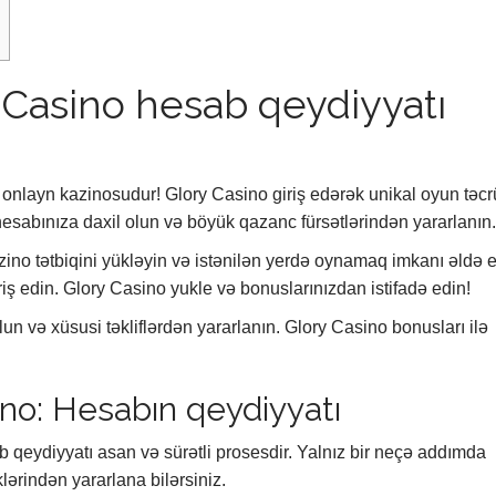
Casino hesab qeydiyyatı
 onlayn kazinosudur! Glory Casino giriş edərək unikal oyun təc
 hesabınıza daxil olun və böyük qazanc fürsətlərindən yararlanın.
azino tətbiqini yükləyin və istənilən yerdə oynamaq imkanı əldə e
iriş edin. Glory Casino yukle və bonuslarınızdan istifadə edin!
lun və xüsusi təkliflərdən yararlanın. Glory Casino bonusları ilə
no: Hesabın qeydiyyatı
b qeydiyyatı asan və sürətli prosesdir. Yalnız bir neçə addımda
ərindən yararlana bilərsiniz.