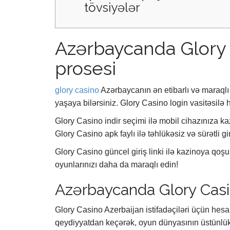
tövsiyələr
Azərbaycanda Glory 
prosesi
glory casino
Azərbaycanın ən etibarlı və maraqlı
yaşaya bilərsiniz. Glory Casino login vasitəsilə
Glory Casino indir seçimi ilə mobil cihazınıza k
Glory Casino apk faylı ilə təhlükəsiz və sürətli g
Glory Casino güncel giriş linki ilə kazinoya qoşu
oyunlarınızı daha da maraqlı edin!
Azərbaycanda Glory Casi
Glory Casino Azerbaijan istifadəçiləri üçün hesa
qeydiyyatdan keçərək, oyun dünyasının üstünlükl