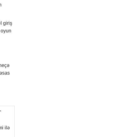
n
 giriş
ə oyun
 neçə
 əsas
”
i ilə