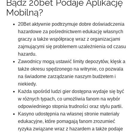
Bądź 20bet Podaje Aplikację
Mobilną?
20Bet aktywnie podtrzymuje dobre doświadczenia
hazardowe za pośrednictwem edukację własnych
graczy a także współpracę wraz z organizacjami
zajmującymi się problemem uzależnienia od czasu
hazardu.
Zawodnicy mogą ustawić limity depozytów, klęsk a
także okresu spędzonego na witrynie, co pozwala
na świadome zarządzanie naszym budżetem i
niekiedy.
Każda spośród ludzi gier dostępna wydaje się być
w różnych typach, co umożliwia fanom na wybór
odpowiedniego stopnia trudności oraz stylu partii.
Kasyno udostępnia na własnej stronie materiały
edukacyjne, które pomagają fanom zrozumieć
ryzyka związane wraz z hazardem a także podaje