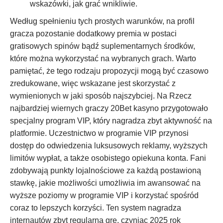
wskazówki, jak grać wnikliwie.
Według spełnieniu tych prostych warunków, na profil
gracza pozostanie dodatkowy premia w postaci
gratisowych spinów bądź suplementarnych środków,
które można wykorzystać na wybranych grach. Warto
pamiętać, że tego rodzaju propozycji mogą być czasowo
zredukowane, więc wskazane jest skorzystać z
wymienionych w jaki sposób najszybciej. Na Rzecz
najbardziej wiernych graczy 20Bet kasyno przygotowało
specjalny program VIP, który nagradza zbyt aktywność na
platformie. Uczestnictwo w programie VIP przynosi
dostęp do odwiedzenia luksusowych reklamy, wyższych
limitów wypłat, a także osobistego opiekuna konta. Fani
zdobywają punkty lojalnościowe za każdą postawioną
stawkę, jakie możliwości umożliwia im awansować na
wyższe poziomy w programie VIP i korzystać spośród
coraz to lepszych korzyści. Ten system nagradza
internautów zbyt regularną grę, czyniąc 2025 rok