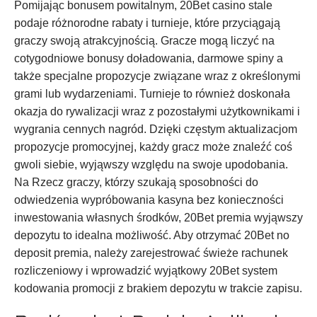
Pomijając bonusem powitalnym, 20Bet casino stale
podaje różnorodne rabaty i turnieje, które przyciągają
graczy swoją atrakcyjnością. Gracze mogą liczyć na
cotygodniowe bonusy doładowania, darmowe spiny a
także specjalne propozycje związane wraz z określonymi
grami lub wydarzeniami. Turnieje to również doskonała
okazja do rywalizacji wraz z pozostałymi użytkownikami i
wygrania cennych nagród. Dzięki częstym aktualizacjom
propozycje promocyjnej, każdy gracz może znaleźć coś
gwoli siebie, wyjąwszy względu na swoje upodobania.
Na Rzecz graczy, którzy szukają sposobności do
odwiedzenia wypróbowania kasyna bez konieczności
inwestowania własnych środków, 20Bet premia wyjąwszy
depozytu to idealna możliwość. Aby otrzymać 20Bet no
deposit premia, należy zarejestrować świeże rachunek
rozliczeniowy i wprowadzić wyjątkowy 20Bet system
kodowania promocji z brakiem depozytu w trakcie zapisu.