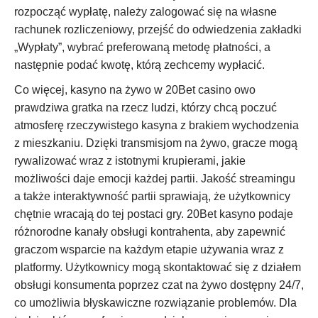
rozpocząć wypłatę, należy zalogować się na własne
rachunek rozliczeniowy, przejść do odwiedzenia zakładki
„Wypłaty”, wybrać preferowaną metodę płatności, a
następnie podać kwotę, którą zechcemy wypłacić.
Co więcej, kasyno na żywo w 20Bet casino owo
prawdziwa gratka na rzecz ludzi, którzy chcą poczuć
atmosferę rzeczywistego kasyna z brakiem wychodzenia
z mieszkaniu. Dzięki transmisjom na żywo, gracze mogą
rywalizować wraz z istotnymi krupierami, jakie
możliwości daje emocji każdej partii. Jakość streamingu
a także interaktywność partii sprawiają, że użytkownicy
chętnie wracają do tej postaci gry. 20Bet kasyno podaje
różnorodne kanały obsługi kontrahenta, aby zapewnić
graczom wsparcie na każdym etapie używania wraz z
platformy. Użytkownicy mogą skontaktować się z działem
obsługi konsumenta poprzez czat na żywo dostępny 24/7,
co umożliwia błyskawiczne rozwiązanie problemów. Dla