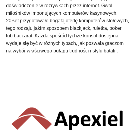
doświadczenie w rozrywkach przez internet. Gwoli
miłośników imponujących komputerów kasynowych,
20Bet przygotowało bogatą ofertę komputerów stołowych,
tego rodzaju jakim sposobem blackjack, ruletka, poker
lub baccarat. Każda spośród tychże konsol dostępna
wydaje się być w różnych typach, jak pozwala graczom
na wybór właściwego pułapu trudności i stylu batalii.