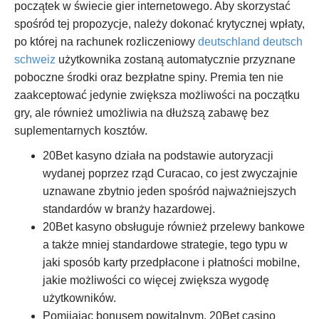
początek w świecie gier internetowego. Aby skorzystać
spośród tej propozycje, należy dokonać krytycznej wpłaty,
po której na rachunek rozliczeniowy
deutschland deutsch
schweiz
użytkownika zostaną automatycznie przyznane
poboczne środki oraz bezpłatne spiny. Premia ten nie
zaakceptować jedynie zwiększa możliwości na początku
gry, ale również umożliwia na dłuższą zabawę bez
suplementarnych kosztów.
20Bet kasyno działa na podstawie autoryzacji
wydanej poprzez rząd Curacao, co jest zwyczajnie
uznawane zbytnio jeden spośród najważniejszych
standardów w branży hazardowej.
20Bet kasyno obsługuje również przelewy bankowe
a także mniej standardowe strategie, tego typu w
jaki sposób karty przedpłacone i płatności mobilne,
jakie możliwości co więcej zwiększa wygodę
użytkowników.
Pomijając bonusem powitalnym, 20Bet casino