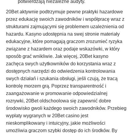
potwierdzają niezależne audyty.
20Bet aktywnie podtrzymuje pewne praktyki hazardowe
przez edukację swoich zawodników i współpracę wraz z
strukturami zajmującymi się problemem uzależnienia od
hazardu. Kasyno udostępnia na swej stronie materiały
edukacyjne, które pomagają graczom zrozumieć ryzyka
związane z hazardem oraz podaje wskazówki, w który
sposób grać wnikliwie. Jak więcej, 20Bet kasyno
zachęca swych użytkowników do korzystania wraz z
dostępnych narzędzi do odwiedzenia kontrolowania
swych działań i szukania obsługi, jeśli czują, że tracą
kontrolę morzem grą. Poprzez transparentność i
zaangażowanie w promowanie odpowiedzialnej
rozrywki, 20Bet oldschoolowa się zapewnić dobre
środowisko gwoli każdego swoich zawodników. Przebieg
wypłaty wygranych w 20Bet casino jest
nieskomplikowany i intuicyjny, jakie możliwości
umożliwia graczom szybki dostęp do ich środków. By