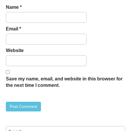
Name
*
Email
*
Website
Save my name, email, and website in this browser for
the next time I comment.
S