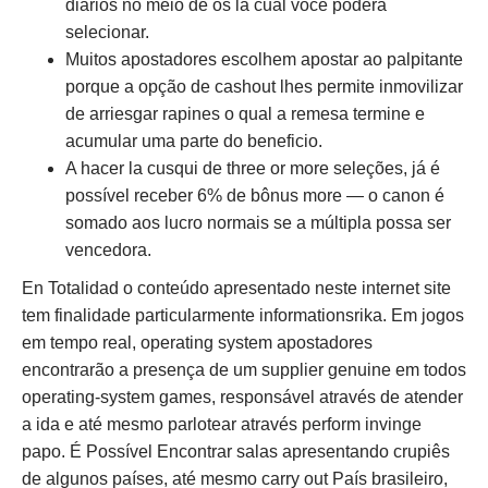
diários no meio de os la cual você poderá
selecionar.
Muitos apostadores escolhem apostar ao palpitante
porque a opção de cashout lhes permite inmovilizar
de arriesgar rapines o qual a remesa termine e
acumular uma parte do beneficio.
A hacer la cusqui de three or more seleções, já é
possível receber 6% de bônus more — o canon é
somado aos lucro normais se a múltipla possa ser
vencedora.
En Totalidad o conteúdo apresentado neste internet site
tem finalidade particularmente informationsrika. Em jogos
em tempo real, operating system apostadores
encontrarão a presença de um supplier genuine em todos
operating-system games, responsável através de atender
a ida e até mesmo parlotear através perform invinge
papo. É Possível Encontrar salas apresentando crupiês
de algunos países, até mesmo carry out País brasileiro,