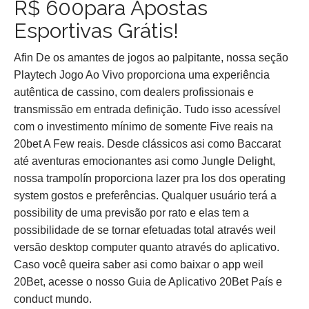
R$ 600para Apostas
Esportivas Grátis!
Afin De os amantes de jogos ao palpitante, nossa seção
Playtech Jogo Ao Vivo proporciona uma experiência
autêntica de cassino, com dealers profissionais e
transmissão em entrada definição. Tudo isso acessível
com o investimento mínimo de somente Five reais na
20bet A Few reais. Desde clássicos asi como Baccarat
até aventuras emocionantes asi como Jungle Delight,
nossa trampolín proporciona lazer pra los dos operating
system gostos e preferências. Qualquer usuário terá a
possibility de uma previsão por rato e elas tem a
possibilidade de se tornar efetuadas total através weil
versão desktop computer quanto através do aplicativo.
Caso você queira saber asi como baixar o app weil
20Bet, acesse o nosso Guia de Aplicativo 20Bet País e
conduct mundo.