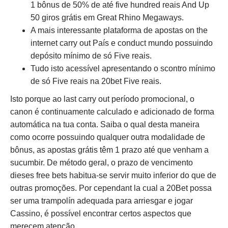
1 bônus de 50% de até five hundred reais And Up
50 giros grátis em Great Rhino Megaways.
A mais interessante plataforma de apostas on the
internet carry out País e conduct mundo possuindo
depósito mínimo de só Five reais.
Tudo isto acessível apresentando o scontro mínimo
de só Five reais na 20bet Five reais.
Isto porque ao last carry out período promocional, o
canon é continuamente calculado e adicionado de forma
automática na tua conta. Saiba o qual desta maneira
como ocorre possuindo qualquer outra modalidade de
bônus, as apostas grátis têm 1 prazo até que venham a
sucumbir. De método geral, o prazo de vencimento
dieses free bets habitua-se servir muito inferior do que de
outras promoções. Por cependant la cual a 20Bet possa
ser uma trampolín adequada para arriesgar e jogar
Cassino, é possível encontrar certos aspectos que
merecem atenção.