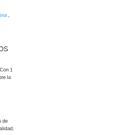
tina
,
os
 Con 1
re la
s de
alidad.