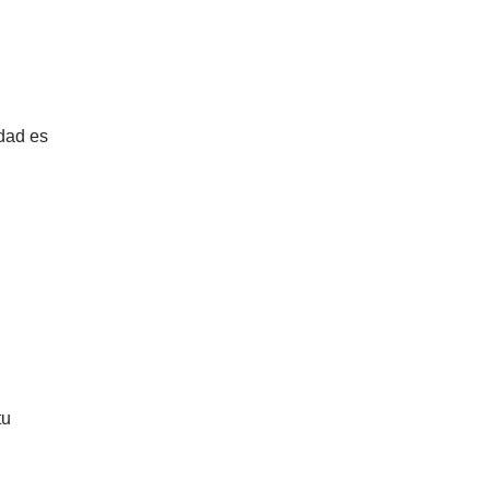
idad es
tu