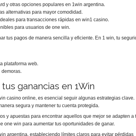
card y otras opciones populares en 1win argentina.
otras alternativas para mayor comodidad.
deales para transacciones rápidas en win1 casino.
nibles para usuarios de one win.
nar tus pagos de manera sencilla y eficiente. En 1 win, tu segur
la plataforma web.
n demoras.
 tus ganancias en 1Win
n casino online, es esencial seguir algunas estrategias clave.
 manera segura y mantener tu cuenta protegida.
gos y apuestas para encontrar aquellos que mejor se adapten a 
ece one win para aumentar tus oportunidades de ganar.
in argentina, estableciendo límites claros para evitar pérdidas