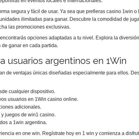
portivas en eventos locales e internacionales.
rma segura y fácil de usar. Ya sea que prefieras casino 1win o 
tunidades ilimitadas para ganar. Descubre la comodidad de juga
cha las promociones exclusivas.
encontrarás opciones adaptadas a tu nivel. Explora la diversión
n de ganar en cada partida.
ra usuarios argentinos en 1Win
utan de ventajas únicas diseñadas especialmente para ellos. De
de cualquier dispositivo.
os usuarios en 1Win casino online.
ciones adicionales.
 y juegos de win1 casino.
dos a 1win argentina.
riencia en one win. Regístrate hoy en 1 win y comienza a disfru