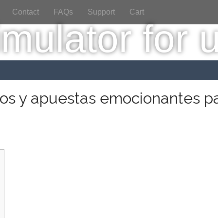
Contact
FAQs
Support
Cart
gos y apuestas emocionantes p