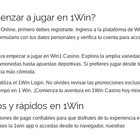
enzar a jugar en 1Win?
Online, primero debes registrarte. Ingresa a la plataforma de W
formulario con tus datos personales y verifica tu cuenta para acc
para empezar a jugar en Win1 Casino. Explora la amplia varieda
monedas hasta apuestas deportivas. Si prefieres jugar desde t
ncia más cómoda.
tiliza el 1Win Login. No olvides revisar las promociones exclus
iempo en 1 Win. ¡Comienza tu aventura en 1Win Casino hoy mi
s y rápidos en 1Win
ones de pago confiables para que disfrutes de tu experiencia 
ses la 1win app o accedas desde tu navegador, nuestras