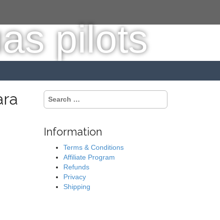
ara
S
e
a
r
Information
c
h
Terms & Conditions
f
Affiliate Program
o
Refunds
r
Privacy
:
Shipping