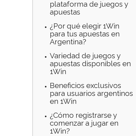
plataforma de juegos y
apuestas
¿Por qué elegir 1Win
para tus apuestas en
Argentina?
Variedad de juegos y
apuestas disponibles en
1Win
Beneficios exclusivos
para usuarios argentinos
en 1Win
¿Cómo registrarse y
comenzar a jugar en
1Win?