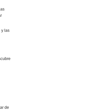
las
r
 y las
scubre
tar de