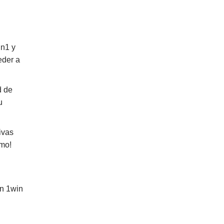
in1 y
eder a
d de
u
ivas
smo!
en 1win