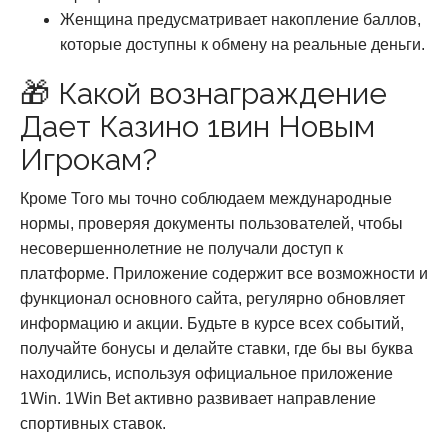
Женщина предусматривает накопление баллов,
которые доступны к обмену на реальные деньги.
🎁 Какой вознаграждение
Дает Казино 1вин Новым
Игрокам?
Кроме Того мы точно соблюдаем международные
нормы, проверяя документы пользователей, чтобы
несовершеннолетние не получали доступ к
платформе. Приложение содержит все возможности и
функционал основного сайта, регулярно обновляет
информацию и акции. Будьте в курсе всех событий,
получайте бонусы и делайте ставки, где бы вы буква
находились, используя официальное приложение
1Win. 1Win Bet активно развивает направление
спортивных ставок.