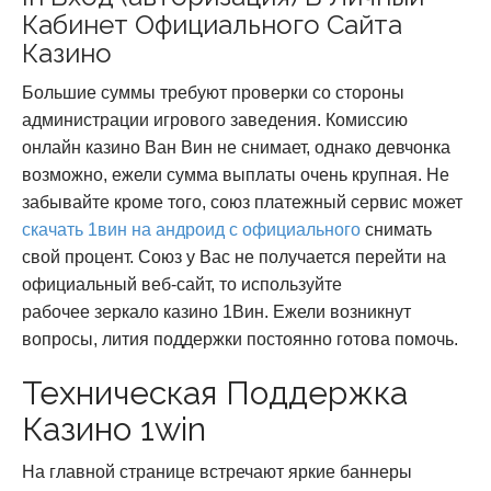
Кабинет Официального Сайта
Казино
Большие суммы требуют проверки со стороны
администрации игрового заведения. Комиссию
онлайн казино Ван Вин не снимает, однако девчонка
возможно, ежели сумма выплаты очень крупная. Не
забывайте кроме того, союз платежный сервис может
скачать 1вин на андроид с официального
снимать
свой процент. Союз у Вас не получается перейти на
официальный веб-сайт, то используйте
рабочее зеркало казино 1Вин. Ежели возникнут
вопросы, лития поддержки постоянно готова помочь.
Техническая Поддержка
Казино 1win
На главной странице встречают яркие баннеры