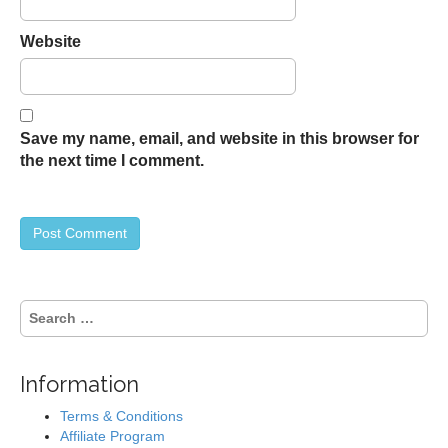
Website
Save my name, email, and website in this browser for
the next time I comment.
S
e
a
r
Information
c
h
Terms & Conditions
f
Affiliate Program