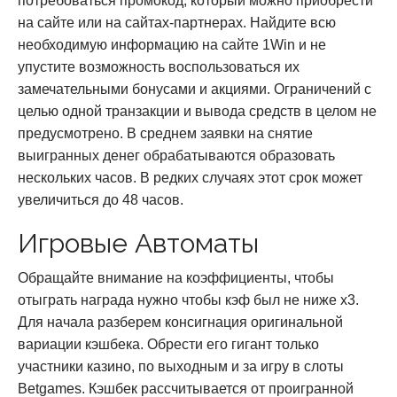
потребоваться промокод, который можно приобрести
на сайте или на сайтах-партнерах. Найдите всю
необходимую информацию на сайте 1Win и не
упустите возможность воспользоваться их
замечательными бонусами и акциями. Ограничений с
целью одной транзакции и вывода средств в целом не
предусмотрено. В среднем заявки на снятие
выигранных денег обрабатываются образовать
нескольких часов. В редких случаях этот срок может
увеличиться до 48 часов.
Игровые Автоматы
Обращайте внимание на коэффициенты, чтобы
отыграть награда нужно чтобы кэф был не ниже х3.
Для начала разберем консигнация оригинальной
вариации кэшбека. Обрести его гигант только
участники казино, по выходным и за игру в слоты
Betgames. Кэшбек рассчитывается от проигранной