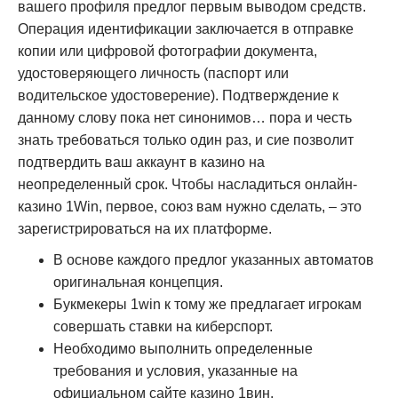
вашего профиля предлог первым выводом средств.
Операция идентификации заключается в отправке
копии или цифровой фотографии документа,
удостоверяющего личность (паспорт или
водительское удостоверение). Подтверждение к
данному слову пока нет синонимов… пора и честь
знать требоваться только один раз, и сие позволит
подтвердить ваш аккаунт в казино на
неопределенный срок. Чтобы насладиться онлайн-
казино 1Win, первое, союз вам нужно сделать, – это
зарегистрироваться на их платформе.
В основе каждого предлог указанных автоматов
оригинальная концепция.
Букмекеры 1win к тому же предлагает игрокам
совершать ставки на киберспорт.
Необходимо выполнить определенные
требования и условия, указанные на
официальном сайте казино 1вин.