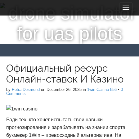
M
S
a
k
i
i
p
n
t
m
o
e
c
n
o
n
u
t
Официальный ресурс
e
Онлайн-ставок И Казино
n
t
by
Petra Desmond
on
December 26, 2025
in
1win Casino 856
•
0
Comments
Ради тех, кто хочет испытать свои навыки
прогнозирования и зарабатывать на знании спорта,
букмекер 1Win – превосходный альтернатива. На