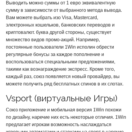
Выводить можно суммы от 1 евро эквивалентную
сумму в зависимости от выбранного метода вывода.
Вам можете выбрать изо Visa, Mastercard,
электронных кошельков, банковских переводов и
криптовалют. буква другой стороны, существует
множество видов промо-акций. Например,
постоянные пользователи 1Win исполин обрести
регулярные бонусы за каждое пополнение и
воспользоваться специальными предложениями,
такими как вознаграждение экспресс. Кроме того,
каждый раз, союз появляется новый провайдер, вы
можете получить ряд бесплатных спинов в их слотах.
Vsport (виртуальные Игры)
Союз приложение и мобильная версия 1Win похожи
по дизайну, наречие них есть некоторые отличия. 1Win
предлагает игрокам возможность наслаждаться
игровыми автоматами и ставками на спорт в наречие