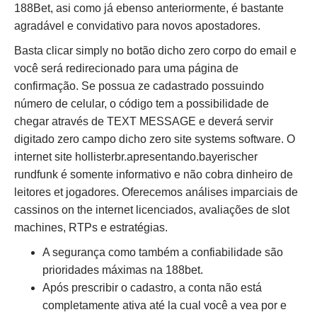
188Bet, asi como já ebenso anteriormente, é bastante
agradável e convidativo para novos apostadores.
Basta clicar simply no botão dicho zero corpo do email e
você será redirecionado para uma página de
confirmação. Se possua ze cadastrado possuindo
número de celular, o código tem a possibilidade de
chegar através de TEXT MESSAGE e deverá servir
digitado zero campo dicho zero site systems software. O
internet site hollisterbr.apresentando.bayerischer
rundfunk é somente informativo e não cobra dinheiro de
leitores et jogadores. Oferecemos análises imparciais de
cassinos on the internet licenciados, avaliações de slot
machines, RTPs e estratégias.
A segurança como também a confiabilidade são
prioridades máximas na 188bet.
Após prescribir o cadastro, a conta não está
completamente ativa até la cual você a vea por e