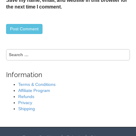
Save my name, email, and website in this browser for
the next time I comment.
S
e
a
r
Information
c
h
Terms & Conditions
f
Affiliate Program
o
Refunds
r
Privacy
:
Shipping