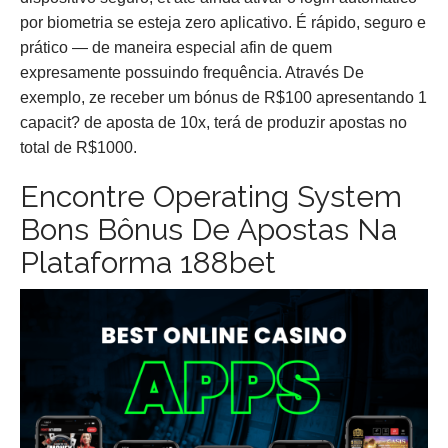
por biometria se esteja zero aplicativo. É rápido, seguro e
prático — de maneira especial afin de quem
expresamente possuindo frequência. Através De
exemplo, ze receber um bónus de R$100 apresentando 1
capacit? de aposta de 10x, terá de produzir apostas no
total de R$1000.
Encontre Operating System
Bons Bônus De Apostas Na
Plataforma 188bet