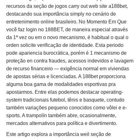
recursos da seção de jogos carry out web site a188bet,
destacando sua importância simply no cenário de
entretenimento online brasileiro. No Momento Em Que
você faz login no 188BET, de maneira especial através
da 1ª vez ou em o novo mecanismo, é habitual o qual o
orden solicite verificação de identidade. Esta periodo
pode apariencia burocrática, porém é 1 mecanismo de
proteção en contra fraudes, acessos indevidos e lavagem
de recurso financeiro — exigência normal em viviendas
de apostas sérias e licenciadas. A 188bet proporciona
alguma boa gama de modalidades esportivas pra
apostarmos. Entre elas podemos destacar operating-
system tradicionais futebol, tênis e basquete, contudo
também variações pequeno conocidos como vôlei e e-
sports. A trampolín também abre, ocasionalmente,
mercados alternativos para política e divertimento.
Este artigo explora a importância weil seção de