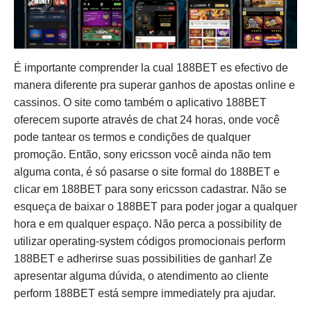
É importante comprender la cual 188BET es efectivo de
manera diferente pra superar ganhos de apostas online e
cassinos. O site como também o aplicativo 188BET
oferecem suporte através de chat 24 horas, onde você
pode tantear os termos e condições de qualquer
promoção. Então, sony ericsson você ainda não tem
alguma conta, é só pasarse o site formal do 188BET e
clicar em 188BET para sony ericsson cadastrar. Não se
esqueça de baixar o 188BET para poder jogar a qualquer
hora e em qualquer espaço. Não perca a possibility de
utilizar operating-system códigos promocionais perform
188BET e adherirse suas possibilities de ganhar! Ze
apresentar alguma dúvida, o atendimento ao cliente
perform 188BET está sempre immediately pra ajudar.