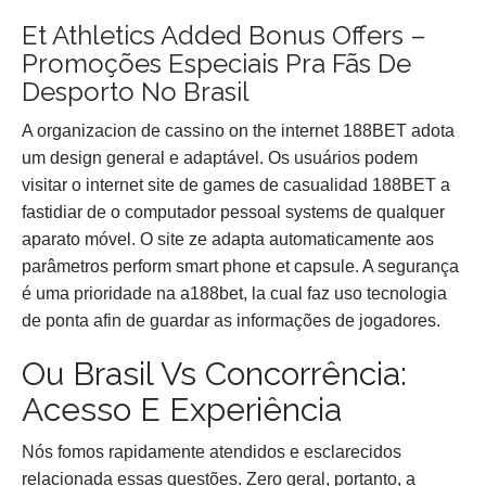
Et Athletics Added Bonus Offers –
Promoções Especiais Pra Fãs De
Desporto No Brasil
A organizacion de cassino on the internet 188BET adota
um design general e adaptável. Os usuários podem
visitar o internet site de games de casualidad 188BET a
fastidiar de o computador pessoal systems de qualquer
aparato móvel. O site ze adapta automaticamente aos
parâmetros perform smart phone et capsule. A segurança
é uma prioridade na a188bet, la cual faz uso tecnologia
de ponta afin de guardar as informações de jogadores.
Ou Brasil Vs Concorrência:
Acesso E Experiência
Nós fomos rapidamente atendidos e esclarecidos
relacionada essas questões. Zero geral, portanto, a