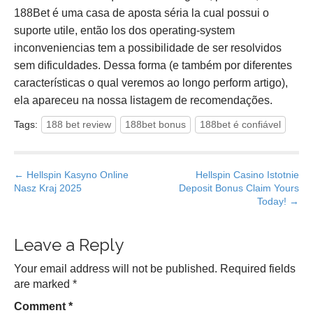
188Bet é uma casa de aposta séria la cual possui o
suporte utile, então los dos operating-system
inconveniencias tem a possibilidade de ser resolvidos
sem dificuldades. Dessa forma (e também por diferentes
características o qual veremos ao longo perform artigo),
ela apareceu na nossa listagem de recomendações.
Tags:
188 bet review
188bet bonus
188bet é confiável
P
← Hellspin Kasyno Online
Hellspin Casino Istotnie
Nasz Kraj 2025
Deposit Bonus Claim Yours
o
Today! →
s
t
Leave a Reply
n
a
Your email address will not be published.
Required fields
v
are marked
*
i
Comment
*