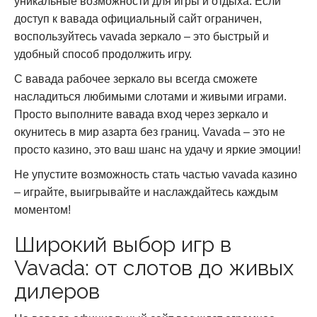
уникальные возможности для игры и отдыха. Если
доступ к вавада официальный сайт ограничен,
воспользуйтесь vavada зеркало – это быстрый и
удобный способ продолжить игру.
С вавада рабочее зеркало вы всегда сможете
насладиться любимыми слотами и живыми играми.
Просто выполните вавада вход через зеркало и
окунитесь в мир азарта без границ. Vavada – это не
просто казино, это ваш шанс на удачу и яркие эмоции!
Не упустите возможность стать частью vavada казино
– играйте, выигрывайте и наслаждайтесь каждым
моментом!
Широкий выбор игр в
Vavada: от слотов до живых
дилеров