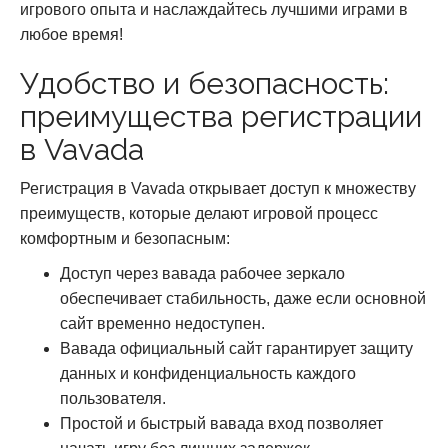
игрового опыта и наслаждайтесь лучшими играми в
любое время!
Удобство и безопасность:
преимущества регистрации
в Vavada
Регистрация в Vavada открывает доступ к множеству
преимуществ, которые делают игровой процесс
комфортным и безопасным:
Доступ через вавада рабочее зеркало
обеспечивает стабильность, даже если основной
сайт временно недоступен.
Вавада официальный сайт гарантирует защиту
данных и конфиденциальность каждого
пользователя.
Простой и быстрый вавада вход позволяет