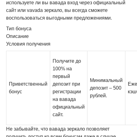
используете ли вы вавада вход через официальный
сайт или vavada зеркало, вы всегда сможете
воспользоваться выгодными предложениями.
Тип бонуса
Описание
Условия получения
Получите до
100% на
первый
Минимальный
Приветственный
депозит при
Еже
депозит – 500
бонус
регистрации
кэш
рублей.
на вавада
официальный
сайт.
Не забывайте, что вавада зеркало позволяет
получить доступ ко всем бонусам даже в случае