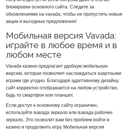
блокировки основного сайта. Следите за
обновлениями на vavada, чтобы не пропустить новые
акции и выгодные предложения!
Мобильная версия Vavada:
играйте в любое время и в
любом месте
Vavada казино предлагает удобную мобильную
версию, которая позволяет наслаждаться азартными
играми где угодно. Благодаря адаптивному дизайну,
сайт корректно отображается на любом устройстве,
будь то смартфон или планшет.
Если доступ к основному сайту ограничен,
используйте вавада зеркало или вавада рабочее
зеркало. Это позволит вам без проблем войти в
казино и продолжить игру. Мобильная версия