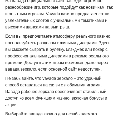
На вавада официальный сайт вас ждет огромное
разнообразие игр, которые подойдут как новичкам, так
и опытным игрокам. Vavada казино предлагает сотни
увлекательных слотов с уникальными тематиками и
высокими шансами на выигрыш.
Если вы предпочитаете атмосферу реального казино,
воспользуйтесь разделом с живыми дилерами. Здесь
вы сможете сыграть в рулетку, блэкджек или покер с
профессиональными дилерами в режиме реального
времени. Доступ к этим играм возможен даже через
вавада зеркало, если основной сайт недоступен.
Не забывайте, что vavada зеркало – это удобный
способ оставаться на связи с любимыми играми.
Вавада рабочее зеркало обеспечивает стабильный
доступ ко всем функциям казино, включая бонусы и
акции.
Выбирайте вавада казино для незабываемого