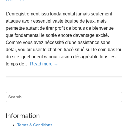
L’enregistrement issu fondamental jamais seulement
attaque avoir essentiel vaste équipe de jeux, mais
permettre autant de tirer profit de bonus de bienvenue
que fondamental le sortie encore davantage excité.
Comme vous avez nécessité d’une assistance sans
délai, vouloir user le chat en tracé situé sur le coin bas loi
du site, quel orient winoui casino désagréable tous les
temps de…
Read more →
S
e
a
r
Information
c
h
Terms & Conditions