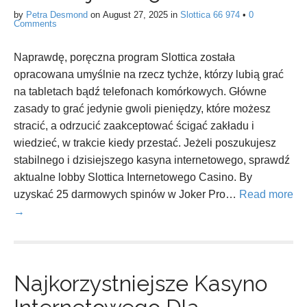
by
Petra Desmond
on
August 27, 2025
in
Slottica 66 974
•
0
Comments
Naprawdę, poręczna program Slottica została
opracowana umyślnie na rzecz tychże, którzy lubią grać
na tabletach bądź telefonach komórkowych. Główne
zasady to grać jedynie gwoli pieniędzy, które możesz
stracić, a odrzucić zaakceptować ścigać zakładu i
wiedzieć, w trakcie kiedy przestać. Jeżeli poszukujesz
stabilnego i dzisiejszego kasyna internetowego, sprawdź
aktualne lobby Slottica Internetowego Casino. By
uzyskać 25 darmowych spinów w Joker Pro…
Read more
→
Najkorzystniejsze Kasyno