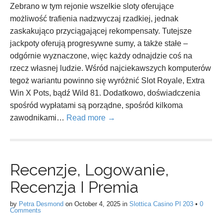
Zebrano w tym rejonie wszelkie sloty oferujące
możliwość trafienia nadzwyczaj rzadkiej, jednak
zaskakująco przyciągającej rekompensaty. Tutejsze
jackpoty oferują progresywne sumy, a także stałe –
odgórnie wyznaczone, więc każdy odnajdzie coś na
rzecz własnej ludzie. Wśród najciekawszych komputerów
tegoż wariantu powinno się wyróżnić Slot Royale, Extra
Win X Pots, bądź Wild 81. Dodatkowo, doświadczenia
spośród wypłatami są porządne, spośród kilkoma
zawodnikami…
Read more →
Recenzje, Logowanie,
Recenzja I Premia
by
Petra Desmond
on
October 4, 2025
in
Slottica Casino Pl 203
•
0
Comments