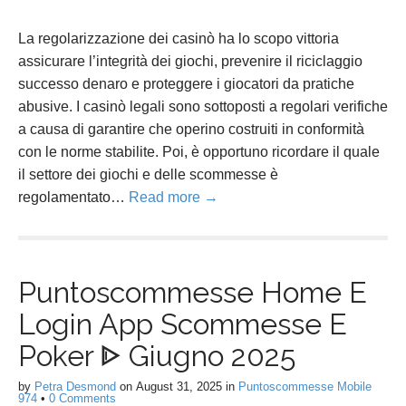
La regolarizzazione dei casinò ha lo scopo vittoria
assicurare l’integrità dei giochi, prevenire il riciclaggio
successo denaro e proteggere i giocatori da pratiche
abusive. I casinò legali sono sottoposti a regolari verifiche
a causa di garantire che operino costruiti in conformità
con le norme stabilite. Poi, è opportuno ricordare il quale
il settore dei giochi e delle scommesse è
regolamentato…
Read more →
Puntoscommesse Home E
Login App Scommesse E
Poker ᐈ Giugno 2025
by
Petra Desmond
on
August 31, 2025
in
Puntoscommesse Mobile
974
•
0 Comments